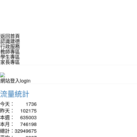
返回首頁
認識建德
行政服務
教師專區
學生專區
家長專區
網站登入login
流量統計
今天：
1736
昨天：
102175
本週：
635003
本月：
746198
總計：
32949675