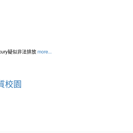
cury疑似非法排放
more...
質校園