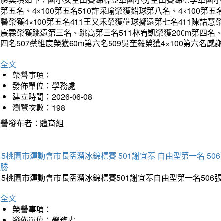
第五名、4×100第五名510許采瑜榮獲鉛球第八名、4×100第五名
馨榮獲4×100第五名411王又禾榮獲壘球擲遠第七名411陳詰慧榮
宸霖榮獲跳遠第三名、跳高第三名511林宥凱榮獲200m第四名、4×
四名507蔡維宸榮獲60m第六名509吳奎毅榮獲4×100第
詳全文
榮譽事項：
發佈單位：學務處
建立時間：2026-06-08
瀏覽次數：198
榮譽發布者：體育組
15桃園市運動會市長盃溜冰錦標賽 501謝宜蓁 自由型第一名 50
優勝
15桃園市運動會市長盃溜冰錦標賽501謝宜蓁自由型第一名50
詳全文
榮譽事項：
發佈單位：學務處