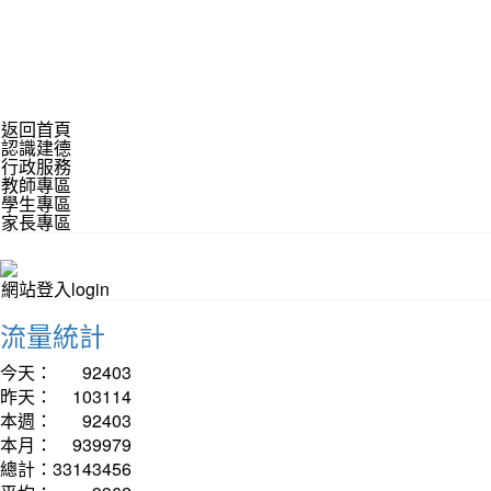
返回首頁
認識建德
行政服務
教師專區
學生專區
家長專區
網站登入login
流量統計
今天：
92403
昨天：
103114
本週：
92403
本月：
939979
總計：
33143456