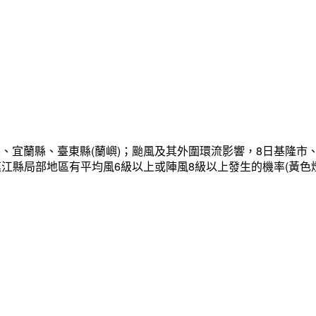
、宜蘭縣、臺東縣(蘭嶼)；颱風及其外圍環流影響，8日基隆市
連江縣局部地區有平均風6級以上或陣風8級以上發生的機率(黃色