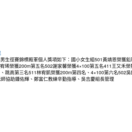
異
生徑賽錦標殿軍個人獎項如下：國小女生組501黃靖恩榮獲鉛球第
02王宥琋榮獲200m第五名502謝家馨榮獲4×100第五名411王
、跳高第三名511林宥凱榮獲200m第四名、4×100第六名502
以下老師協助鍾佑輝、鄭富仁教練辛勤指導、吳吉慶組長管理