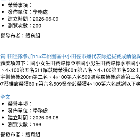
榮譽事項：
發佈單位：學務處
建立時間：2026-06-09
瀏覽次數：200
榮譽發布者：體育組
賀‼️田徑隊參加115年桃園區中小田徑市運代表隊選拔賽成績優
團體獎項如下：國小女生田賽錦標亞軍國小男生田賽錦標季軍國小男
、4×100第五名511羅苡晴榮獲60m第八名、4×100第五名5
宇樂榮獲200m第二名、4×100第六名509張宸霖榮獲跳遠第三名
07蔡維宸榮獲60m第六名509吳奎毅榮獲4×100第六名感謝
詳全文
榮譽事項：
發佈單位：學務處
建立時間：2026-06-08
瀏覽次數：196
榮譽發布者：體育組