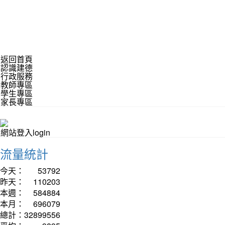
返回首頁
認識建德
行政服務
教師專區
學生專區
家長專區
網站登入login
流量統計
今天：
53792
昨天：
110203
本週：
584884
本月：
696079
總計：
32899556