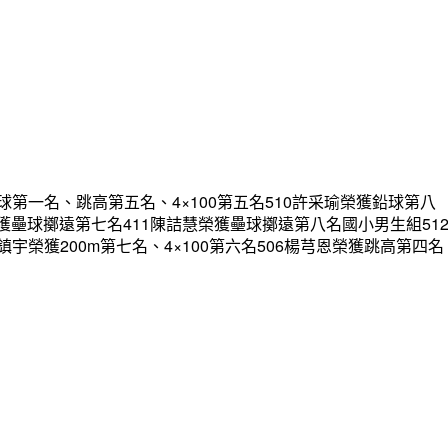
一名、跳高第五名、4×100第五名510許采瑜榮獲鉛球第八
又禾榮獲壘球擲遠第七名411陳詰慧榮獲壘球擲遠第八名國小男生組51
吳鎮宇榮獲200m第七名、4×100第六名506楊芎恩榮獲跳高第四名