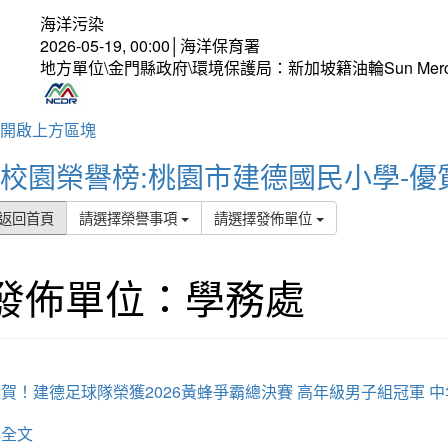
海洋污染
2026-05-19, 00:00│海洋保育署
地方單位\金門縣政府\環境保護局：新加坡籍油輪Sun Mer
開啟上方區塊
校園榮譽榜:桃園市建德國民小學-優
返回首頁
請選擇榮譽事項
請選擇發佈單位
發佈單位：學務處
賀！建德足球隊榮獲2026黃蜂爭霸總決賽 高年級男子組冠軍 
詳全文