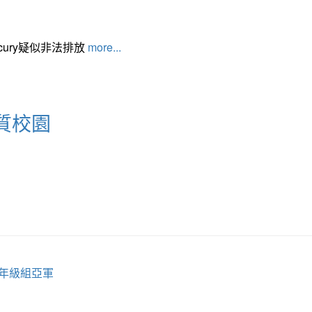
cury疑似非法排放
more...
質校園
中年級組亞軍