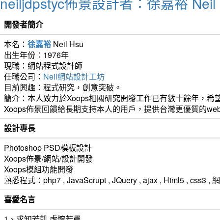
neiljdpstyc佈景設計者：徐嘉裕 Neil 
開發者簡介
本名：
徐嘉裕
Neil Hsu
出生年份：1976年
現職：網站程式設計師
任職公司：
Neil網站設計工坊
目前興趣：程式研究，創意突破。
簡介：本人致力於Xoops相關研究開發工作已有數十餘年，希望
Xoops佈景回饋給長期支持本人的用戶，提供台灣更優質的we
設計專長
Photoshop PSD模板設計
Xoops佈景/網站/設計開發
Xoops模組功能開發
熟悉程式：php7 , JavaScrupt , JQuery , ajax , Html5 ,
喜愛名言
1、求知若飢 虛懷若愚