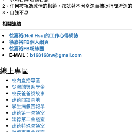
2、任何被視為感情的枷鎖，都試著不因幸運而捕捉指間流逝
3、自強不息
相關連結
徐嘉裕(Neil Hsu)的工作心得網誌
徐嘉裕FB個人網頁
徐嘉裕FB粉絲團
E-MAIL：
b168168tw@gmail.com
線上專區
校內直播專區
吳鴻麟獎助學金
校長爸爸說故事
建德閱讀園地
學生病假回報單
建德第一會議室
建德第二會議室
建德特殊會議室