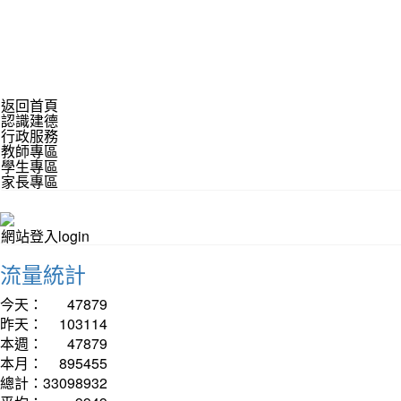
返回首頁
認識建德
行政服務
教師專區
學生專區
家長專區
網站登入login
流量統計
今天：
47879
昨天：
103114
本週：
47879
本月：
895455
總計：
33098932