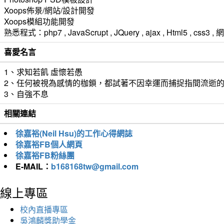
Xoops佈景/網站/設計開發
Xoops模組功能開發
熟悉程式：php7 , JavaScrupt , JQuery , ajax , Html5 ,
喜愛名言
1、求知若飢 虛懷若愚
2、任何被視為感情的枷鎖，都試著不因幸運而捕捉指間流逝
3、自強不息
相關連結
徐嘉裕(Neil Hsu)的工作心得網誌
徐嘉裕FB個人網頁
徐嘉裕FB粉絲團
E-MAIL：
b168168tw@gmail.com
線上專區
校內直播專區
吳鴻麟獎助學金