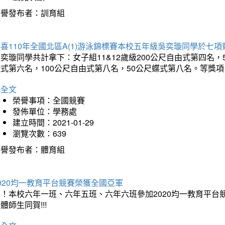
榮譽發布者：訓育組
喜110年全國北區A(1)游泳錦標賽本校五年級吳奕璇同學於七
奕璇同學共計拿下：女子組11&12歲級200公尺自由式第四名，
式第六名，100公尺自由式第八名，50公尺蝶式第八名。等獎項
詳全文
榮譽事項：全國競賽
發佈單位：學務處
建立時間：2021-01-29
瀏覽次數：639
榮譽發布者：體育組
020均一教育平台競賽榮獲全國亞軍
賀！本校六年一班、六年五班、六年六班參加2020均一教育平台
體師生同賀!!!