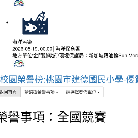
海洋污染
2026-05-19, 00:00│海洋保育署
地方單位\金門縣政府\環境保護局：新加坡籍油輪Sun Mer
校園榮譽榜:桃園市建德國民小學-優
返回首頁
請選擇榮譽事項
請選擇發佈單位
榮譽事項：全國競賽