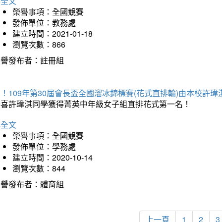
詳全文
榮譽事項：全國競賽
發佈單位：教務處
建立時間：2021-01-18
瀏覽次數：866
榮譽發布者：註冊組
！109年第30屆會長盃全國溜冰錦標賽(花式直排輪)由本校許
恭喜許瑋淇同學獲得菁英中年級女子組直排花式第一名！
詳全文
榮譽事項：全國競賽
發佈單位：學務處
建立時間：2020-10-14
瀏覽次數：844
榮譽發布者：體育組
上一頁
1
2
3