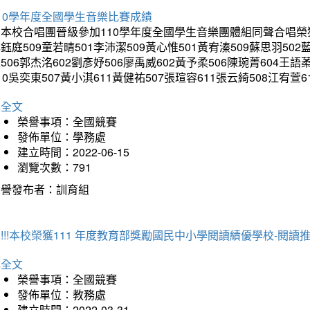
10學年度全國學生音樂比賽成績
本校合唱團晉級參加110學年度全國學生音樂團體組同聲合唱榮獲優等
鈺庭509童若晴501李沛潔509黃心惟501黃宥溱509蘇思羽502
506郭杰洺602劉彥妤506廖禹威602黃予柔506陳琬菁604王語
10吳奕東507黃小淇611黃健祐507張瑄容611張云綺508江宥萱6
詳全文
榮譽事項：全國競賽
發佈單位：學務處
建立時間：2022-06-15
瀏覽次數：791
榮譽發布者：訓育組
!!!本校榮獲111 年度教育部獎勵國民中小學閱讀績優學校-閱
詳全文
榮譽事項：全國競賽
發佈單位：教務處
建立時間：2022-03-31