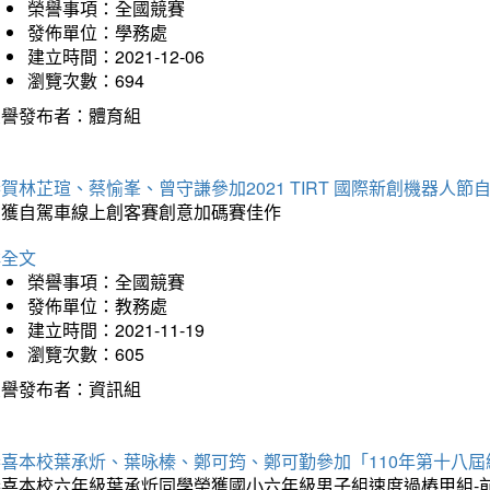
榮譽事項：全國競賽
發佈單位：學務處
建立時間：2021-12-06
瀏覽次數：694
榮譽發布者：體育組
賀林芷瑄、蔡愉峯、曾守謙參加2021 TIRT 國際新創機器人
榮獲自駕車線上創客賽創意加碼賽佳作
詳全文
榮譽事項：全國競賽
發佈單位：教務處
建立時間：2021-11-19
瀏覽次數：605
榮譽發布者：資訊組
恭喜本校葉承炘、葉咏榛、鄭可筠、鄭可勤參加「110年第十八
恭喜本校六年級葉承炘同學榮獲國小六年級男子組速度過樁甲組-