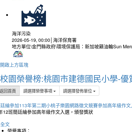
海洋污染
2026-05-19, 00:00│海洋保育署
地方單位\金門縣政府\環境保護局：新加坡籍油輪Sun Mer
開啟上方區塊
校園榮譽榜:桃園市建德國民小學-優
返回首頁
請選擇榮譽事項
請選擇發佈單位
簡廷綸參加113年第二期小桃子樂園網路徵文競賽參加高年級作文
5年12班簡廷綸參加高年級作文入選，頒發獎狀
詳全文
榮譽事項：