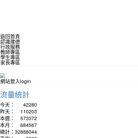
返回首頁
認識建德
行政服務
教師專區
學生專區
家長專區
網站登入login
流量統計
今天：
42280
昨天：
110203
本週：
573372
本月：
684567
總計：
32888044