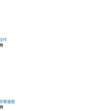
佳作
券
榮獲優選
券