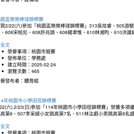
桃園盃樂樂棒球錦標賽
賀2/22(六)參加「桃園盃樂樂棒球錦標賽」313吳炫睿、505游毓
、608宋柏彣、608許兆頡、608楊聿惟、610林湘昀、610
詳全文
榮譽事項：桃園市競賽
發佈單位：學務處
建立時間：2025-02-24
瀏覽次數：465
榮譽發布者：體育組
14年桃園市小學田徑錦標賽
/22(六).2/23(日)參加「114年桃園市小學田徑錦標賽」榮獲
高第6、507李采緹小女跳高第7名、511林汯叡小男跳高第8
詳全文
榮譽事項：桃園市競賽