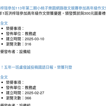
洪梓瑄參加113年第二期小桃子樂園網路徵文競賽參加高年級作文
年1班洪梓瑄參加高年級作文榮獲優選，頒發獎狀與300元圖書禮
詳全文
榮譽事項：
發佈單位：教務處
建立時間：2025-03-10
瀏覽次數：316
榮譽發布者：設備組
賀！五年一班盧俊誠投稿國語日報，榮獲刊登
詳全文
榮譽事項：
發佈單位：教務處
建立時間：2025-02-27
瀏覽次數：366
榮譽發布者：設備組