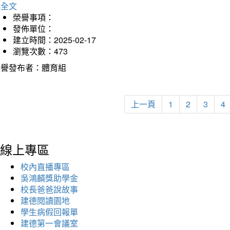
詳全文
榮譽事項：
發佈單位：
建立時間：2025-02-17
瀏覽次數：473
榮譽發布者：體育組
上一頁
1
2
3
4
線上專區
校內直播專區
吳鴻麟獎助學金
校長爸爸說故事
建德閱讀園地
學生病假回報單
建德第一會議室