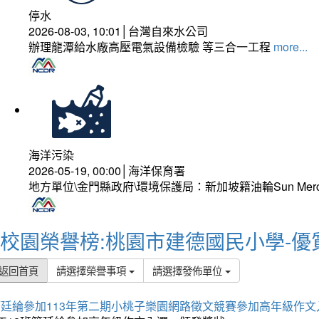
停水
2026-08-03, 10:01│台灣自來水公司
辦理龍潭給水廠高壓電氣設備檢驗 等三合一工程
more...
海洋污染
2026-05-19, 00:00│海洋保育署
地方單位\金門縣政府\環境保護局：新加坡籍油輪Sun Mer
校園榮譽榜:桃園市建德國民小學-優
返回首頁
請選擇榮譽事項
請選擇發佈單位
簡廷綸參加113年第二期小桃子樂園網路徵文競賽參加高年級作文