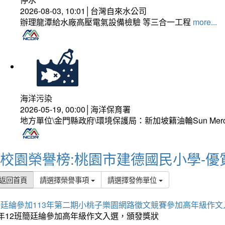
2026-08-03, 10:01│台灣自來水公司
辦理龍潭給水廠高壓電氣設備檢驗 等三合一工程
more...
海洋污染
2026-05-19, 00:00│海洋保育署
地方單位\金門縣政府\環境保護局：新加坡籍油輪Sun Mer
校園榮譽榜:桃園市建德國民小學-優
返回首頁
請選擇榮譽事項
請選擇發佈單位
簡廷綸參加113年第二期小桃子樂園網路徵文競賽參加高年級作文
5年12班簡廷綸參加高年級作文入選，頒發獎狀