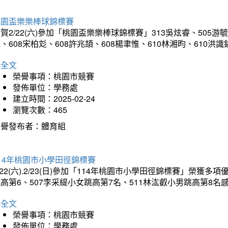
桃園盃樂樂棒球錦標賽
賀2/22(六)參加「桃園盃樂樂棒球錦標賽」313吳炫睿、505游毓
、608宋柏彣、608許兆頡、608楊聿惟、610林湘昀、610
詳全文
榮譽事項：桃園市競賽
發佈單位：學務處
建立時間：2025-02-24
瀏覽次數：465
榮譽發布者：體育組
14年桃園市小學田徑錦標賽
/22(六).2/23(日)參加「114年桃園市小學田徑錦標賽」榮獲
高第6、507李采緹小女跳高第7名、511林汯叡小男跳高第8
詳全文
榮譽事項：桃園市競賽
發佈單位：學務處