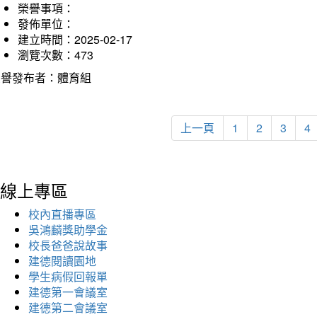
榮譽事項：
發佈單位：
建立時間：2025-02-17
瀏覽次數：473
榮譽發布者：體育組
上一頁
1
2
3
4
線上專區
校內直播專區
吳鴻麟獎助學金
校長爸爸說故事
建德閱讀園地
學生病假回報單
建德第一會議室
建德第二會議室