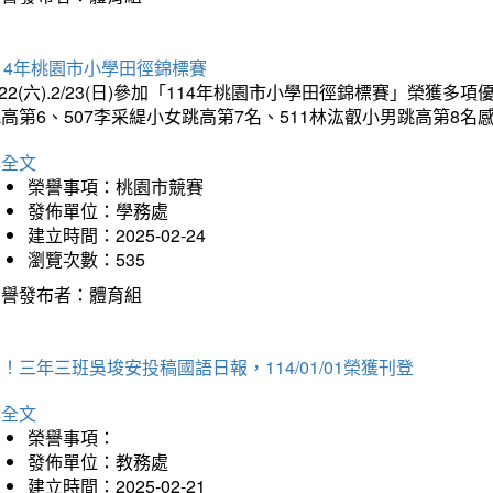
14年桃園市小學田徑錦標賽
/22(六).2/23(日)參加「114年桃園市小學田徑錦標賽」榮獲
高第6、507李采緹小女跳高第7名、511林汯叡小男跳高第8
詳全文
榮譽事項：桃園市競賽
發佈單位：學務處
建立時間：2025-02-24
瀏覽次數：535
榮譽發布者：體育組
！三年三班吳埈安投稿國語日報，114/01/01榮獲刊登
詳全文
榮譽事項：
發佈單位：教務處
建立時間：2025-02-21