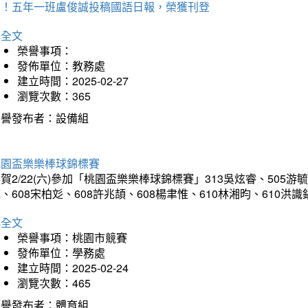
賀！五年一班盧俊誠投稿國語日報，榮獲刊登
詳全文
榮譽事項：
發佈單位：教務處
建立時間：2025-02-27
瀏覽次數：365
榮譽發布者：設備組
桃園盃樂樂棒球錦標賽
賀2/22(六)參加「桃園盃樂樂棒球錦標賽」313吳炫睿、505游毓
、608宋柏彣、608許兆頡、608楊聿惟、610林湘昀、610
詳全文
榮譽事項：桃園市競賽
發佈單位：學務處
建立時間：2025-02-24
瀏覽次數：465
榮譽發布者：體育組