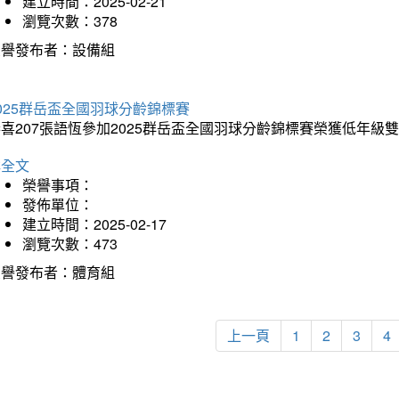
建立時間：2025-02-21
瀏覽次數：378
榮譽發布者：設備組
025群岳盃全國羽球分齡錦標賽
喜207張語恆參加2025群岳盃全國羽球分齡錦標賽榮獲低年級
詳全文
榮譽事項：
發佈單位：
建立時間：2025-02-17
瀏覽次數：473
榮譽發布者：體育組
上一頁
1
2
3
4