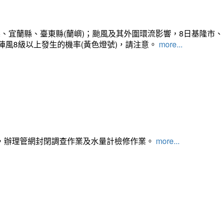
、宜蘭縣、臺東縣(蘭嶼)；颱風及其外圍環流影響，8日基隆市
陣風8級以上發生的機率(黃色燈號)，請注意。
more...
，辦理管網封閉調查作業及水量計檢修作業。
more...