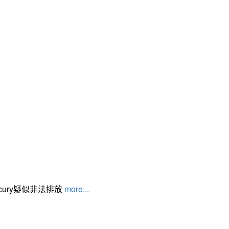
cury疑似非法排放
more...