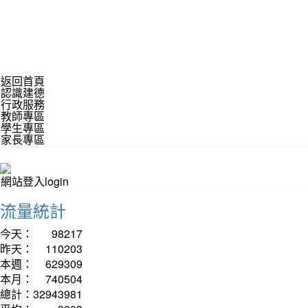
返回首頁
認識建德
行政服務
教師專區
學生專區
家長專區
網站登入login
流量統計
今天：
98217
昨天：
110203
本週：
629309
本月：
740504
總計：
32943981