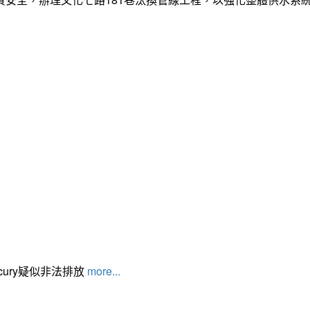
cury疑似非法排放
more...