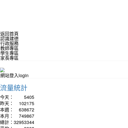
返回首頁
認識建德
行政服務
教師專區
學生專區
家長專區
網站登入login
流量統計
今天：
5405
昨天：
102175
本週：
638672
本月：
749867
總計：
32953344