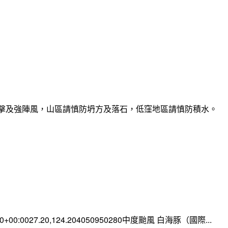
雷擊及強陣風，山區請慎防坍方及落石，低窪地區請慎防積水。
:00+00:0027.20,124.204050950280中度颱風 白海豚（國際...