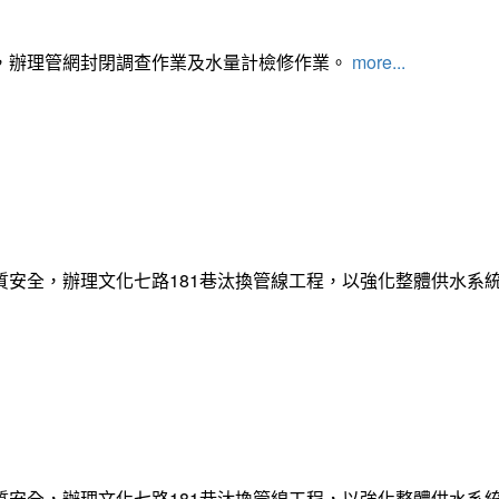
，辦理管網封閉調查作業及水量計檢修作業。
more...
質安全，辦理文化七路181巷汰換管線工程，以強化整體供水系
質安全，辦理文化七路181巷汰換管線工程，以強化整體供水系