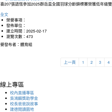
喜207張語恆參加2025群岳盃全國羽球分齡錦標賽榮獲低年級
詳全文
榮譽事項：
發佈單位：
建立時間：2025-02-17
瀏覽次數：473
榮譽發布者：體育組
上一頁
1
2
3
4
線上專區
校內直播專區
吳鴻麟獎助學金
校長爸爸說故事
建德閱讀園地