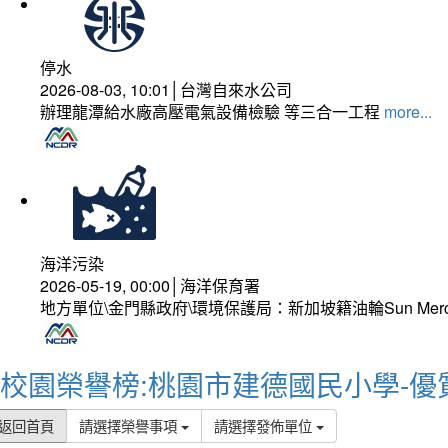
停水
2026-08-03, 10:01│台灣自來水公司
辦理龍潭給水廠高壓電氣設備檢驗 等三合一工程
more...
海洋污染
2026-05-19, 00:00│海洋保育署
地方單位\金門縣政府\環境保護局：新加坡籍油輪Sun Mer
校園榮譽榜:桃園市建德國民小學-優
返回首頁
請選擇榮譽事項
請選擇發佈單位