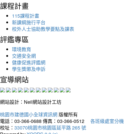
課程計畫
115課程計畫
新課綱施行平台
校外人士協助教學要點及課表
評鑑專區
環境教育
交通安全網
健康促進評鑑網
學生獎懲及申訴
宣導網站
網站設計：Neil網站設計工坊
桃園市建德國小全球資訊網
版權所有
電話：03-366-0688
傳真：03-366-0512
各班級處室分機
校址：
33070桃園市桃園區延平路 265 號