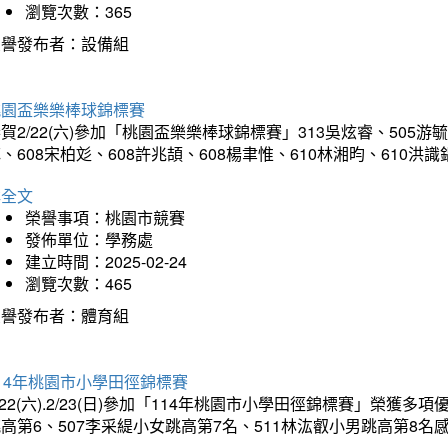
瀏覽次數：365
榮譽發布者：設備組
桃園盃樂樂棒球錦標賽
賀2/22(六)參加「桃園盃樂樂棒球錦標賽」313吳炫睿、505游毓
、608宋柏彣、608許兆頡、608楊聿惟、610林湘昀、610
詳全文
榮譽事項：桃園市競賽
發佈單位：學務處
建立時間：2025-02-24
瀏覽次數：465
榮譽發布者：體育組
14年桃園市小學田徑錦標賽
/22(六).2/23(日)參加「114年桃園市小學田徑錦標賽」榮獲
高第6、507李采緹小女跳高第7名、511林汯叡小男跳高第8