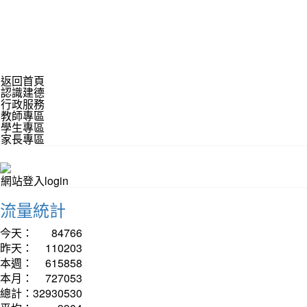
返回首頁
認識建德
行政服務
教師專區
學生專區
家長專區
網站登入login
流量統計
今天：
84766
昨天：
110203
本週：
615858
本月：
727053
總計：
32930530