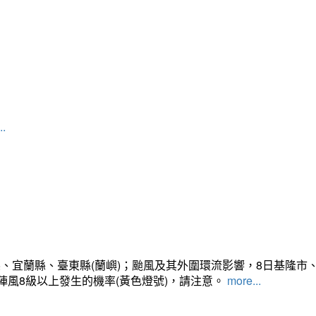
..
、宜蘭縣、臺東縣(蘭嶼)；颱風及其外圍環流影響，8日基隆市
陣風8級以上發生的機率(黃色燈號)，請注意。
more...