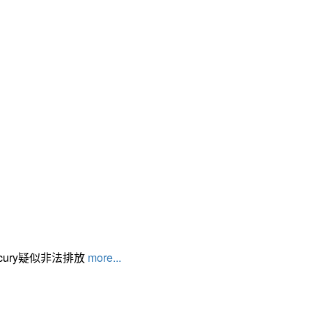
cury疑似非法排放
more...