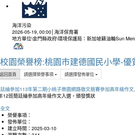
海洋污染
2026-05-19, 00:00│海洋保育署
地方單位\金門縣政府\環境保護局：新加坡籍油輪Sun Mer
校園榮譽榜:桃園市建德國民小學-優
返回首頁
請選擇榮譽事項
請選擇發佈單位
簡廷綸參加113年第二期小桃子樂園網路徵文競賽參加高年級作文
5年12班簡廷綸參加高年級作文入選，頒發獎狀
詳全文
榮譽事項：
發佈單位：
建立時間：2025-03-10
瀏覽次數：344