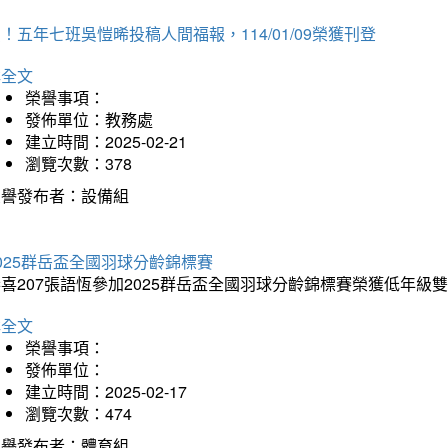
！五年七班吳愷晞投稿人間福報，114/01/09榮獲刊登
詳全文
榮譽事項：
發佈單位：教務處
建立時間：2025-02-21
瀏覽次數：378
榮譽發布者：設備組
025群岳盃全國羽球分齡錦標賽
喜207張語恆參加2025群岳盃全國羽球分齡錦標賽榮獲低年級
詳全文
榮譽事項：
發佈單位：
建立時間：2025-02-17
瀏覽次數：474
榮譽發布者：體育組