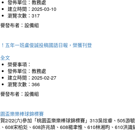
發佈單位：教務處
建立時間：2025-03-10
瀏覽次數：317
榮譽發布者：設備組
賀！五年一班盧俊誠投稿國語日報，榮獲刊登
詳全文
榮譽事項：
發佈單位：教務處
建立時間：2025-02-27
瀏覽次數：366
榮譽發布者：設備組
桃園盃樂樂棒球錦標賽
賀2/22(六)參加「桃園盃樂樂棒球錦標賽」313吳炫睿、505游毓
、608宋柏彣、608許兆頡、608楊聿惟、610林湘昀、610