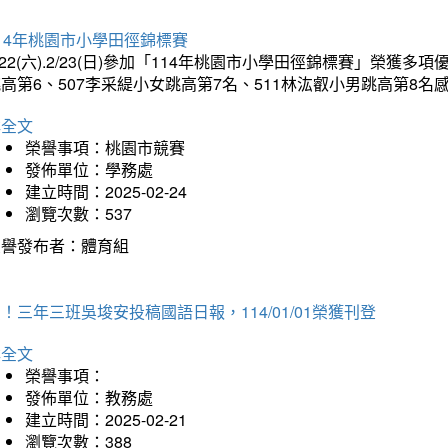
14年桃園市小學田徑錦標賽
/22(六).2/23(日)參加「114年桃園市小學田徑錦標賽」榮獲
高第6、507李采緹小女跳高第7名、511林汯叡小男跳高第8
詳全文
榮譽事項：桃園市競賽
發佈單位：學務處
建立時間：2025-02-24
瀏覽次數：537
榮譽發布者：體育組
！三年三班吳埈安投稿國語日報，114/01/01榮獲刊登
詳全文
榮譽事項：
發佈單位：教務處
建立時間：2025-02-21
瀏覽次數：388