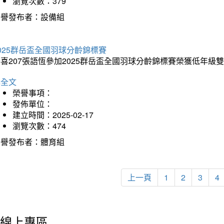
瀏覽次數：379
榮譽發布者：設備組
025群岳盃全國羽球分齡錦標賽
喜207張語恆參加2025群岳盃全國羽球分齡錦標賽榮獲低年級
詳全文
榮譽事項：
發佈單位：
建立時間：2025-02-17
瀏覽次數：474
榮譽發布者：體育組
上一頁
1
2
3
4
線上專區