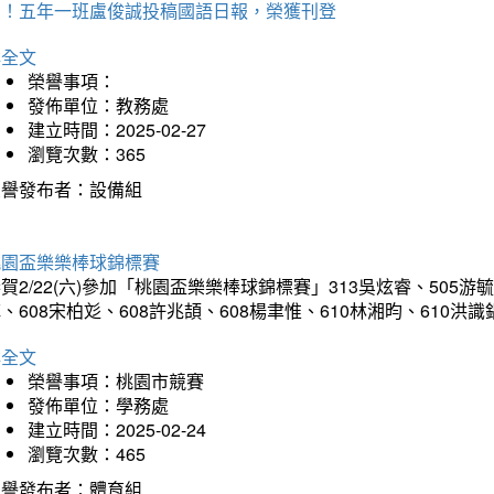
賀！五年一班盧俊誠投稿國語日報，榮獲刊登
詳全文
榮譽事項：
發佈單位：教務處
建立時間：2025-02-27
瀏覽次數：365
榮譽發布者：設備組
桃園盃樂樂棒球錦標賽
賀2/22(六)參加「桃園盃樂樂棒球錦標賽」313吳炫睿、505游毓
、608宋柏彣、608許兆頡、608楊聿惟、610林湘昀、610
詳全文
榮譽事項：桃園市競賽
發佈單位：學務處
建立時間：2025-02-24
瀏覽次數：465
榮譽發布者：體育組