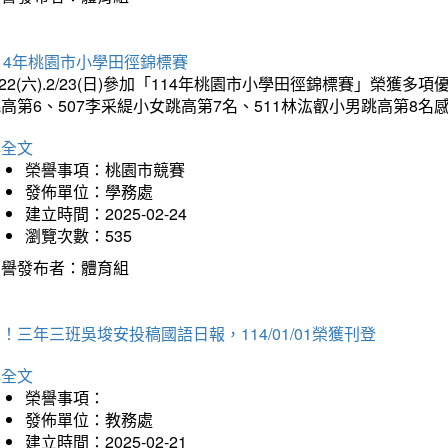
14年桃園市小學田徑錦標賽
/22(六).2/23(日)參加「114年桃園市小學田徑錦標賽」榮獲
高第6、507李采緹小女跳高第7名、511林汯叡小男跳高第8
詳全文
榮譽事項：桃園市競賽
發佈單位：學務處
建立時間：2025-02-24
瀏覽次數：535
榮譽發布者：體育組
！三年三班吳埈安投稿國語日報，114/01/01榮獲刊登
詳全文
榮譽事項：
發佈單位：教務處
建立時間：2025-02-21