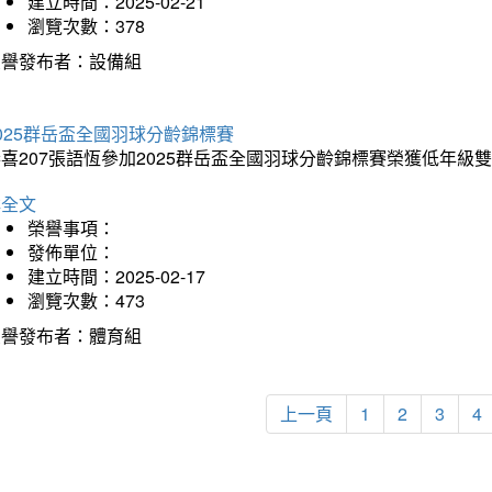
建立時間：2025-02-21
瀏覽次數：378
榮譽發布者：設備組
025群岳盃全國羽球分齡錦標賽
喜207張語恆參加2025群岳盃全國羽球分齡錦標賽榮獲低年級
詳全文
榮譽事項：
發佈單位：
建立時間：2025-02-17
瀏覽次數：473
榮譽發布者：體育組
上一頁
1
2
3
4