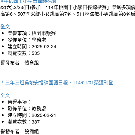
14年桃園市小學田徑錦標賽
/22(六).2/23(日)參加「114年桃園市小學田徑錦標賽」榮獲
高第6、507李采緹小女跳高第7名、511林汯叡小男跳高第8
詳全文
榮譽事項：桃園市競賽
發佈單位：學務處
建立時間：2025-02-24
瀏覽次數：535
榮譽發布者：體育組
！三年三班吳埈安投稿國語日報，114/01/01榮獲刊登
詳全文
榮譽事項：
發佈單位：教務處
建立時間：2025-02-21
瀏覽次數：387
榮譽發布者：設備組