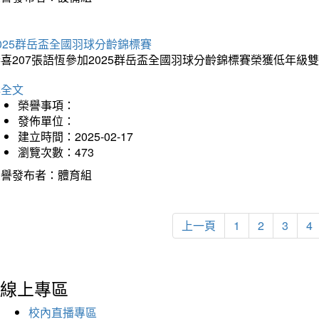
025群岳盃全國羽球分齡錦標賽
喜207張語恆參加2025群岳盃全國羽球分齡錦標賽榮獲低年級
詳全文
榮譽事項：
發佈單位：
建立時間：2025-02-17
瀏覽次數：473
榮譽發布者：體育組
上一頁
1
2
3
4
線上專區
校內直播專區