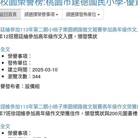
校園榮譽榜:桃園市建德國民小學-優
返回首頁
請選擇榮譽事項
請選擇發佈單位
簡廷綸參加113年第二期小桃子樂園網路徵文競賽參加高年級作文
5年12班簡廷綸參加高年級作文入選，頒發獎狀
詳全文
榮譽事項：
發佈單位：
建立時間：2025-03-10
瀏覽次數：344
榮譽發布者：設備組
徐翊維參加113年第二期小桃子樂園網路徵文競賽高年級作文榮獲
年7班徐翊維參加高年級作文榮獲佳作，頒發獎狀與200元圖書禮
詳全文
榮譽事項：