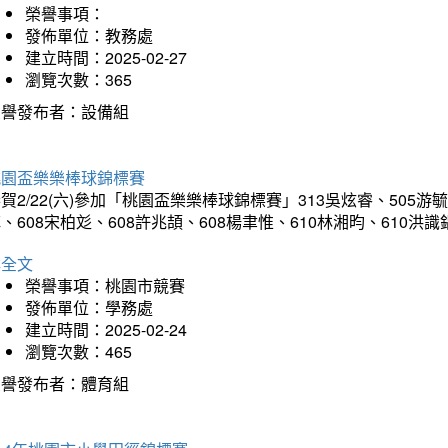
榮譽事項：
發佈單位：教務處
建立時間：2025-02-27
瀏覽次數：365
榮譽發布者：設備組
桃園盃樂樂棒球錦標賽
賀2/22(六)參加「桃園盃樂樂棒球錦標賽」313吳炫睿、505游毓
、608宋柏彣、608許兆頡、608楊聿惟、610林湘昀、610
詳全文
榮譽事項：桃園市競賽
發佈單位：學務處
建立時間：2025-02-24
瀏覽次數：465
榮譽發布者：體育組