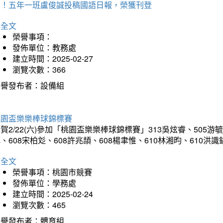
賀！五年一班盧俊誠投稿國語日報，榮獲刊登
詳全文
榮譽事項：
發佈單位：教務處
建立時間：2025-02-27
瀏覽次數：366
榮譽發布者：設備組
桃園盃樂樂棒球錦標賽
賀2/22(六)參加「桃園盃樂樂棒球錦標賽」313吳炫睿、505游毓
、608宋柏彣、608許兆頡、608楊聿惟、610林湘昀、610
詳全文
榮譽事項：桃園市競賽
發佈單位：學務處
建立時間：2025-02-24
瀏覽次數：465
榮譽發布者：體育組