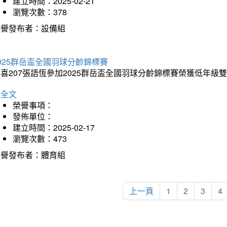
建立時間：2025-02-21
瀏覽次數：378
榮譽發布者：設備組
025群岳盃全國羽球分齡錦標賽
喜207張語恆參加2025群岳盃全國羽球分齡錦標賽榮獲低年級
詳全文
榮譽事項：
發佈單位：
建立時間：2025-02-17
瀏覽次數：473
榮譽發布者：體育組
上一頁
1
2
3
4