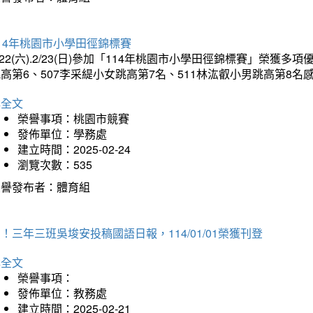
14年桃園市小學田徑錦標賽
/22(六).2/23(日)參加「114年桃園市小學田徑錦標賽」榮獲
高第6、507李采緹小女跳高第7名、511林汯叡小男跳高第8
詳全文
榮譽事項：桃園市競賽
發佈單位：學務處
建立時間：2025-02-24
瀏覽次數：535
榮譽發布者：體育組
！三年三班吳埈安投稿國語日報，114/01/01榮獲刊登
詳全文
榮譽事項：
發佈單位：教務處
建立時間：2025-02-21