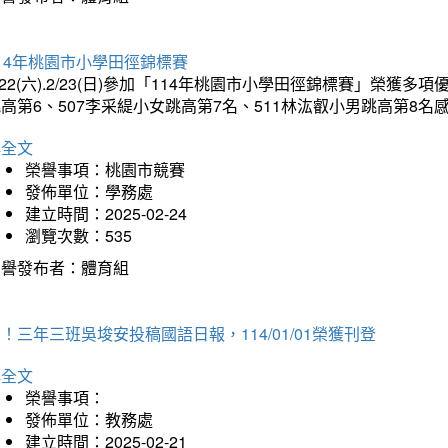
14年桃園市小學田徑錦標賽
/22(六).2/23(日)參加「114年桃園市小學田徑錦標賽」榮獲
高第6、507李采緹小女跳高第7名、511林汯叡小男跳高第8
詳全文
榮譽事項：桃園市競賽
發佈單位：學務處
建立時間：2025-02-24
瀏覽次數：535
榮譽發布者：體育組
！三年三班吳埈安投稿國語日報，114/01/01榮獲刊登
詳全文
榮譽事項：
發佈單位：教務處
建立時間：2025-02-21