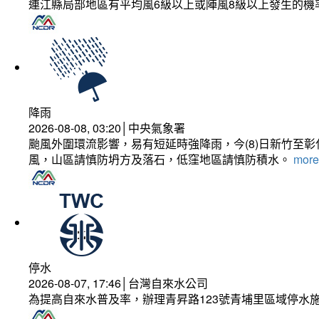
連江縣局部地區有平均風6級以上或陣風8級以上發生的機
降雨
2026-08-08, 03:20│中央氣象署
颱風外圍環流影響，易有短延時強降雨，今(8)日新竹至
風，山區請慎防坍方及落石，低窪地區請慎防積水。
more.
停水
2026-08-07, 17:46│台灣自來水公司
為提高自來水普及率，辦理青昇路123號青埔里區域停水