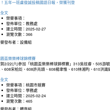
賀！五年一班盧俊誠投稿國語日報，榮獲刊登
詳全文
榮譽事項：
發佈單位：教務處
建立時間：2025-02-27
瀏覽次數：366
榮譽發布者：設備組
桃園盃樂樂棒球錦標賽
賀2/22(六)參加「桃園盃樂樂棒球錦標賽」313吳炫睿、505游毓
、608宋柏彣、608許兆頡、608楊聿惟、610林湘昀、610
詳全文
榮譽事項：桃園市競賽
發佈單位：學務處
建立時間：2025-02-24
瀏覽次數：465
榮譽發布者：體育組