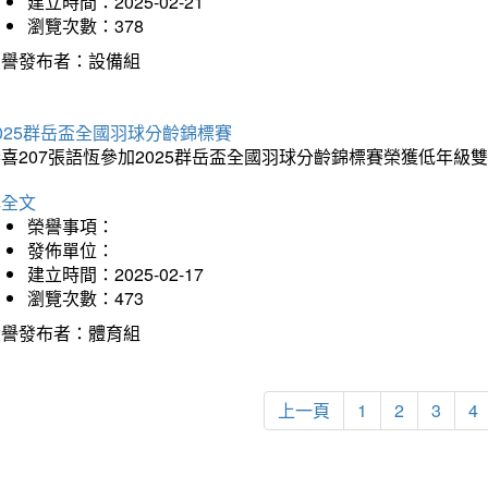
建立時間：2025-02-21
瀏覽次數：378
榮譽發布者：設備組
025群岳盃全國羽球分齡錦標賽
喜207張語恆參加2025群岳盃全國羽球分齡錦標賽榮獲低年級
詳全文
榮譽事項：
發佈單位：
建立時間：2025-02-17
瀏覽次數：473
榮譽發布者：體育組
上一頁
1
2
3
4