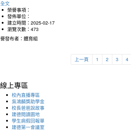
詳全文
榮譽事項：
發佈單位：
建立時間：2025-02-17
瀏覽次數：473
榮譽發布者：體育組
上一頁
1
2
3
4
線上專區
校內直播專區
吳鴻麟獎助學金
校長爸爸說故事
建德閱讀園地
學生病假回報單
建德第一會議室