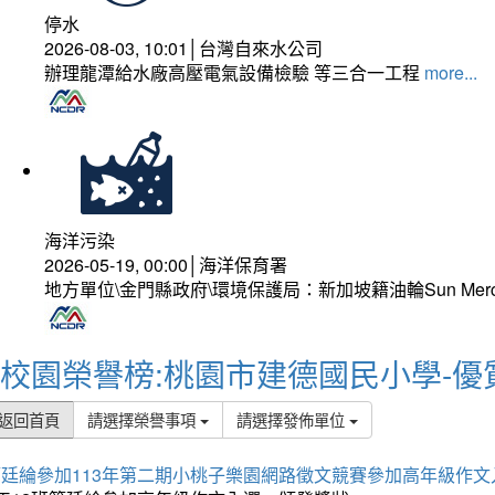
停水
2026-08-03, 10:01│台灣自來水公司
辦理龍潭給水廠高壓電氣設備檢驗 等三合一工程
more...
海洋污染
2026-05-19, 00:00│海洋保育署
地方單位\金門縣政府\環境保護局：新加坡籍油輪Sun Mer
校園榮譽榜:桃園市建德國民小學-優
返回首頁
請選擇榮譽事項
請選擇發佈單位
簡廷綸參加113年第二期小桃子樂園網路徵文競賽參加高年級作文