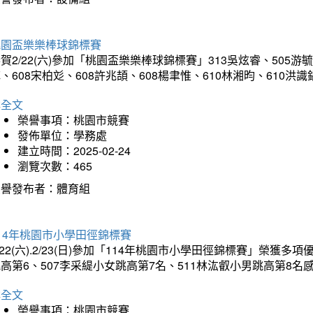
桃園盃樂樂棒球錦標賽
賀2/22(六)參加「桃園盃樂樂棒球錦標賽」313吳炫睿、505游毓
、608宋柏彣、608許兆頡、608楊聿惟、610林湘昀、610
詳全文
榮譽事項：桃園市競賽
發佈單位：學務處
建立時間：2025-02-24
瀏覽次數：465
榮譽發布者：體育組
14年桃園市小學田徑錦標賽
/22(六).2/23(日)參加「114年桃園市小學田徑錦標賽」榮獲
高第6、507李采緹小女跳高第7名、511林汯叡小男跳高第8
詳全文
榮譽事項：桃園市競賽