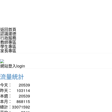
返回首頁
認識建德
行政服務
教師專區
學生專區
家長專區
網站登入login
流量統計
今天：
20539
昨天：
103114
本週：
20539
本月：
868115
總計：
33071592