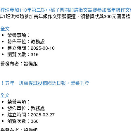
洪梓瑄參加113年第二期小桃子樂園網路徵文競賽參加高年級作文
年1班洪梓瑄參加高年級作文榮獲優選，頒發獎狀與300元圖書禮
詳全文
榮譽事項：
發佈單位：教務處
建立時間：2025-03-10
瀏覽次數：316
榮譽發布者：設備組
賀！五年一班盧俊誠投稿國語日報，榮獲刊登
詳全文
榮譽事項：
發佈單位：教務處
建立時間：2025-02-27
瀏覽次數：366
榮譽發布者：設備組