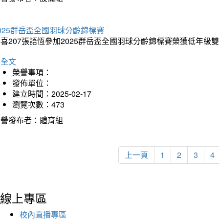
025群岳盃全國羽球分齡錦標賽
喜207張語恆參加2025群岳盃全國羽球分齡錦標賽榮獲低年級
詳全文
榮譽事項：
發佈單位：
建立時間：2025-02-17
瀏覽次數：473
榮譽發布者：體育組
上一頁
1
2
3
4
線上專區
校內直播專區