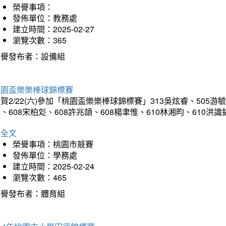
榮譽事項：
發佈單位：教務處
建立時間：2025-02-27
瀏覽次數：365
榮譽發布者：設備組
桃園盃樂樂棒球錦標賽
賀2/22(六)參加「桃園盃樂樂棒球錦標賽」313吳炫睿、505游毓
、608宋柏彣、608許兆頡、608楊聿惟、610林湘昀、610
詳全文
榮譽事項：桃園市競賽
發佈單位：學務處
建立時間：2025-02-24
瀏覽次數：465
榮譽發布者：體育組