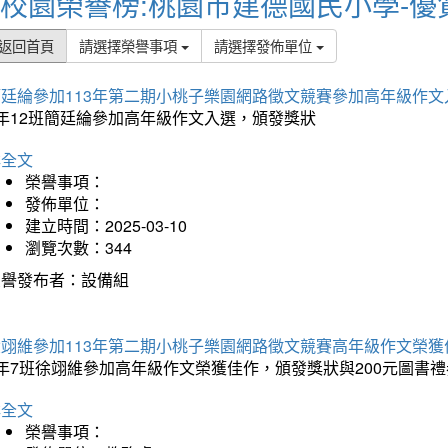
校園榮譽榜:桃園市建德國民小學-優
返回首頁
請選擇榮譽事項
請選擇發佈單位
簡廷綸參加113年第二期小桃子樂園網路徵文競賽參加高年級作文
5年12班簡廷綸參加高年級作文入選，頒發獎狀
詳全文
榮譽事項：
發佈單位：
建立時間：2025-03-10
瀏覽次數：344
榮譽發布者：設備組
徐翊維參加113年第二期小桃子樂園網路徵文競賽高年級作文榮獲
年7班徐翊維參加高年級作文榮獲佳作，頒發獎狀與200元圖書禮
詳全文
榮譽事項：