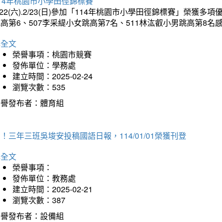
14年桃園市小學田徑錦標賽
/22(六).2/23(日)參加「114年桃園市小學田徑錦標賽」榮獲
高第6、507李采緹小女跳高第7名、511林汯叡小男跳高第8
詳全文
榮譽事項：桃園市競賽
發佈單位：學務處
建立時間：2025-02-24
瀏覽次數：535
榮譽發布者：體育組
！三年三班吳埈安投稿國語日報，114/01/01榮獲刊登
詳全文
榮譽事項：
發佈單位：教務處
建立時間：2025-02-21
瀏覽次數：387
榮譽發布者：設備組