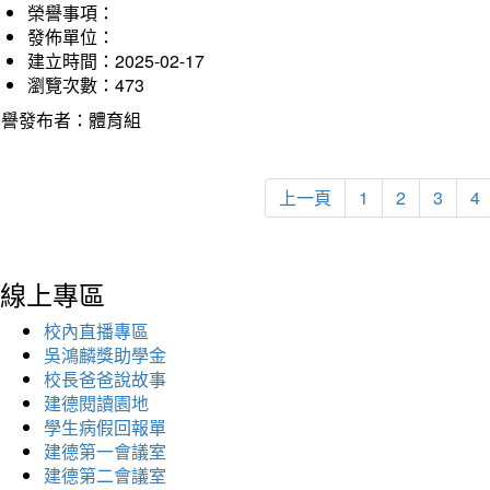
榮譽事項：
發佈單位：
建立時間：2025-02-17
瀏覽次數：473
榮譽發布者：體育組
上一頁
1
2
3
4
線上專區
校內直播專區
吳鴻麟獎助學金
校長爸爸說故事
建德閱讀園地
學生病假回報單
建德第一會議室
建德第二會議室