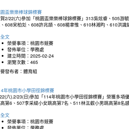
桃園盃樂樂棒球錦標賽
賀2/22(六)參加「桃園盃樂樂棒球錦標賽」313吳炫睿、505游毓
、608宋柏彣、608許兆頡、608楊聿惟、610林湘昀、610
詳全文
榮譽事項：桃園市競賽
發佈單位：學務處
建立時間：2025-02-24
瀏覽次數：465
榮譽發布者：體育組
14年桃園市小學田徑錦標賽
/22(六).2/23(日)參加「114年桃園市小學田徑錦標賽」榮獲
高第6、507李采緹小女跳高第7名、511林汯叡小男跳高第8
詳全文
榮譽事項：桃園市競賽
發佈單位：學務處