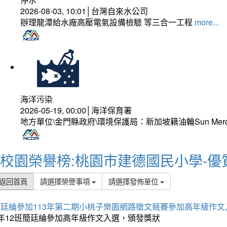
2026-08-03, 10:01│台灣自來水公司
辦理龍潭給水廠高壓電氣設備檢驗 等三合一工程
more...
海洋污染
2026-05-19, 00:00│海洋保育署
地方單位\金門縣政府\環境保護局：新加坡籍油輪Sun Mer
校園榮譽榜:桃園市建德國民小學-優
返回首頁
請選擇榮譽事項
請選擇發佈單位
簡廷綸參加113年第二期小桃子樂園網路徵文競賽參加高年級作文
5年12班簡廷綸參加高年級作文入選，頒發獎狀