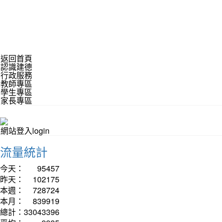
返回首頁
認識建德
行政服務
教師專區
學生專區
家長專區
網站登入login
流量統計
今天：
95457
昨天：
102175
本週：
728724
本月：
839919
總計：
33043396