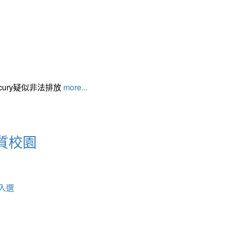
cury疑似非法排放
more...
質校園
入選