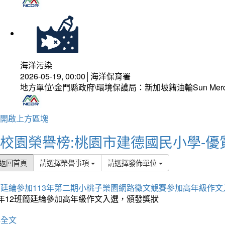
海洋污染
2026-05-19, 00:00│海洋保育署
地方單位\金門縣政府\環境保護局：新加坡籍油輪Sun Mer
開啟上方區塊
校園榮譽榜:桃園市建德國民小學-優
返回首頁
請選擇榮譽事項
請選擇發佈單位
簡廷綸參加113年第二期小桃子樂園網路徵文競賽參加高年級作文
5年12班簡廷綸參加高年級作文入選，頒發獎狀
詳全文