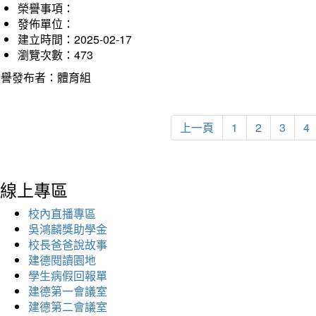
榮譽事項：
發佈單位：
建立時間：2025-02-17
瀏覽次數：473
榮譽發布者：體育組
上一頁
1
2
3
4
線上專區
校內直播專區
吳鴻麟獎助學金
校長爸爸說故事
建德閱讀園地
學生病假回報單
建德第一會議室
建德第二會議室