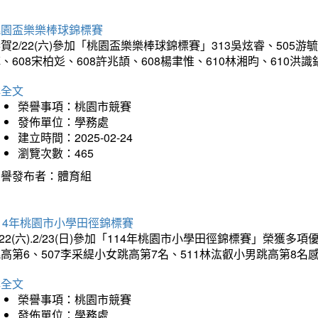
桃園盃樂樂棒球錦標賽
賀2/22(六)參加「桃園盃樂樂棒球錦標賽」313吳炫睿、505游毓
、608宋柏彣、608許兆頡、608楊聿惟、610林湘昀、610
詳全文
榮譽事項：桃園市競賽
發佈單位：學務處
建立時間：2025-02-24
瀏覽次數：465
榮譽發布者：體育組
14年桃園市小學田徑錦標賽
/22(六).2/23(日)參加「114年桃園市小學田徑錦標賽」榮獲
高第6、507李采緹小女跳高第7名、511林汯叡小男跳高第8
詳全文
榮譽事項：桃園市競賽
發佈單位：學務處