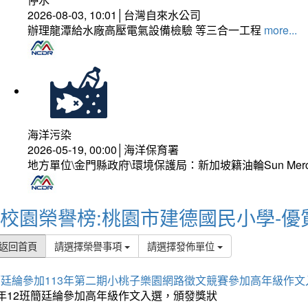
2026-08-03, 10:01│台灣自來水公司
辦理龍潭給水廠高壓電氣設備檢驗 等三合一工程
more...
海洋污染
2026-05-19, 00:00│海洋保育署
地方單位\金門縣政府\環境保護局：新加坡籍油輪Sun Mer
校園榮譽榜:桃園市建德國民小學-優
返回首頁
請選擇榮譽事項
請選擇發佈單位
簡廷綸參加113年第二期小桃子樂園網路徵文競賽參加高年級作文
5年12班簡廷綸參加高年級作文入選，頒發獎狀