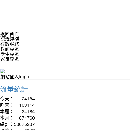
返回首頁
認識建德
行政服務
教師專區
學生專區
家長專區
網站登入login
流量統計
今天：
24184
昨天：
103114
本週：
24184
本月：
871760
總計：
33075237