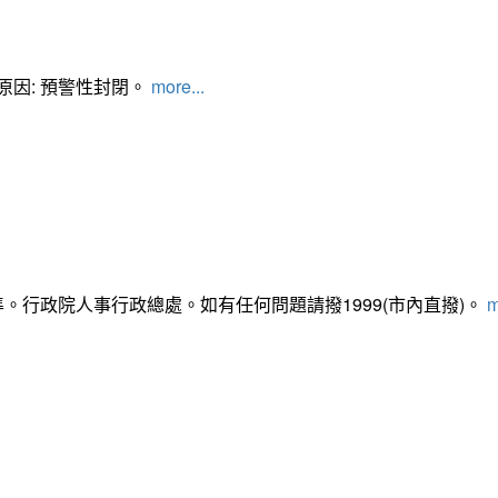
管制原因: 預警性封閉。
more...
準。行政院人事行政總處。如有任何問題請撥1999(市內直撥)。
m