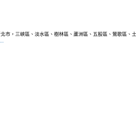
範圍:新北市，三峽區、淡水區、樹林區、蘆洲區、五股區、鶯歌區
..