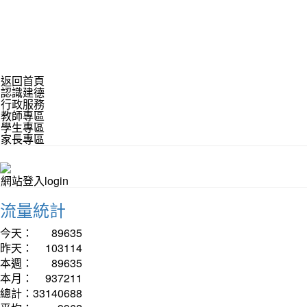
返回首頁
認識建德
行政服務
教師專區
學生專區
家長專區
網站登入login
流量統計
今天：
89635
昨天：
103114
本週：
89635
本月：
937211
總計：
33140688