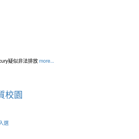
cury疑似非法排放
more...
質校園
入選