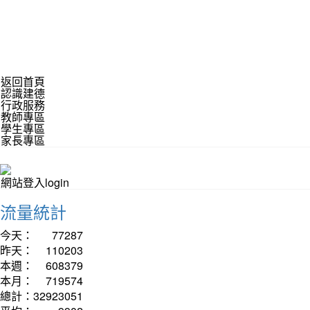
返回首頁
認識建德
行政服務
教師專區
學生專區
家長專區
網站登入login
流量統計
今天：
77287
昨天：
110203
本週：
608379
本月：
719574
總計：
32923051