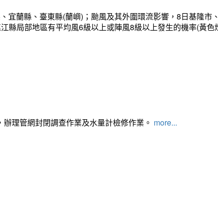
、宜蘭縣、臺東縣(蘭嶼)；颱風及其外圍環流影響，8日基隆市
連江縣局部地區有平均風6級以上或陣風8級以上發生的機率(黃色
，辦理管網封閉調查作業及水量計檢修作業。
more...