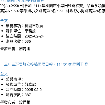
14年桃園市小學田徑錦標賽
/22(六).2/23(日)參加「114年桃園市小學田徑錦標賽」榮獲
高第6、507李采緹小女跳高第7名、511林汯叡小男跳高第8
詳全文
榮譽事項：桃園市競賽
發佈單位：學務處
建立時間：2025-02-24
瀏覽次數：535
榮譽發布者：體育組
！三年三班吳埈安投稿國語日報，114/01/01榮獲刊登
詳全文
榮譽事項：
發佈單位：教務處
建立時間：2025-02-21
瀏覽次數：387
榮譽發布者：設備組