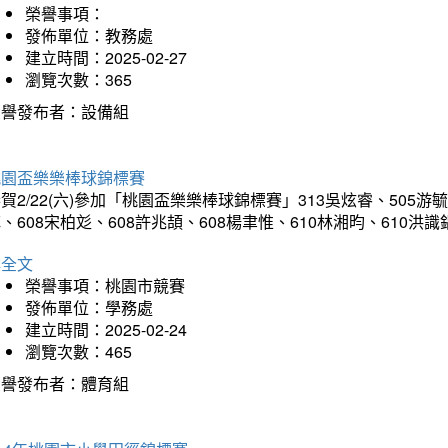
榮譽事項：
發佈單位：教務處
建立時間：2025-02-27
瀏覽次數：365
榮譽發布者：設備組
桃園盃樂樂棒球錦標賽
賀2/22(六)參加「桃園盃樂樂棒球錦標賽」313吳炫睿、505游毓
、608宋柏彣、608許兆頡、608楊聿惟、610林湘昀、610
詳全文
榮譽事項：桃園市競賽
發佈單位：學務處
建立時間：2025-02-24
瀏覽次數：465
榮譽發布者：體育組