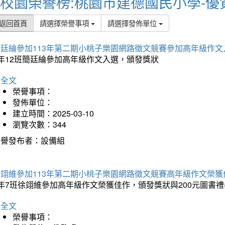
校園榮譽榜:桃園市建德國民小學-優
返回首頁
請選擇榮譽事項
請選擇發佈單位
簡廷綸參加113年第二期小桃子樂園網路徵文競賽參加高年級作文
5年12班簡廷綸參加高年級作文入選，頒發獎狀
詳全文
榮譽事項：
發佈單位：
建立時間：2025-03-10
瀏覽次數：344
榮譽發布者：設備組
徐翊維參加113年第二期小桃子樂園網路徵文競賽高年級作文榮獲
年7班徐翊維參加高年級作文榮獲佳作，頒發獎狀與200元圖書禮
詳全文
榮譽事項：