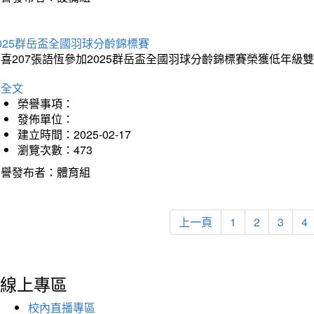
025群岳盃全國羽球分齡錦標賽
喜207張語恆參加2025群岳盃全國羽球分齡錦標賽榮獲低年級
詳全文
榮譽事項：
發佈單位：
建立時間：2025-02-17
瀏覽次數：473
榮譽發布者：體育組
上一頁
1
2
3
4
線上專區
校內直播專區