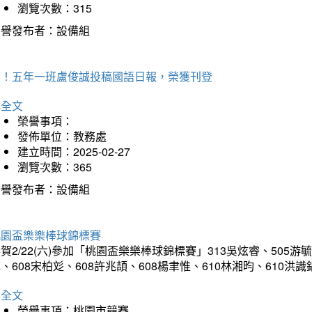
瀏覽次數：315
榮譽發布者：設備組
賀！五年一班盧俊誠投稿國語日報，榮獲刊登
詳全文
榮譽事項：
發佈單位：教務處
建立時間：2025-02-27
瀏覽次數：365
榮譽發布者：設備組
桃園盃樂樂棒球錦標賽
賀2/22(六)參加「桃園盃樂樂棒球錦標賽」313吳炫睿、505游毓
、608宋柏彣、608許兆頡、608楊聿惟、610林湘昀、610
詳全文
榮譽事項：桃園市競賽