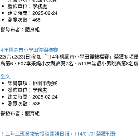
發佈單位：學務處
建立時間：2025-02-24
瀏覽次數：465
榮譽發布者：體育組
14年桃園市小學田徑錦標賽
/22(六).2/23(日)參加「114年桃園市小學田徑錦標賽」榮獲
高第6、507李采緹小女跳高第7名、511林汯叡小男跳高第8
詳全文
榮譽事項：桃園市競賽
發佈單位：學務處
建立時間：2025-02-24
瀏覽次數：535
榮譽發布者：體育組
！三年三班吳埈安投稿國語日報，114/01/01榮獲刊登