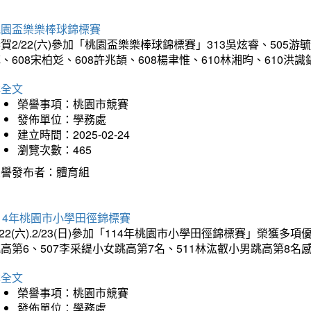
桃園盃樂樂棒球錦標賽
賀2/22(六)參加「桃園盃樂樂棒球錦標賽」313吳炫睿、505游毓
、608宋柏彣、608許兆頡、608楊聿惟、610林湘昀、610
詳全文
榮譽事項：桃園市競賽
發佈單位：學務處
建立時間：2025-02-24
瀏覽次數：465
榮譽發布者：體育組
14年桃園市小學田徑錦標賽
/22(六).2/23(日)參加「114年桃園市小學田徑錦標賽」榮獲
高第6、507李采緹小女跳高第7名、511林汯叡小男跳高第8
詳全文
榮譽事項：桃園市競賽
發佈單位：學務處