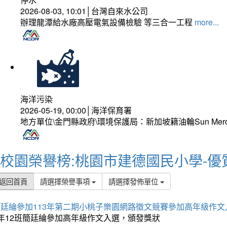
2026-08-03, 10:01│台灣自來水公司
辦理龍潭給水廠高壓電氣設備檢驗 等三合一工程
more...
海洋污染
2026-05-19, 00:00│海洋保育署
地方單位\金門縣政府\環境保護局：新加坡籍油輪Sun Mer
校園榮譽榜:桃園市建德國民小學-優
返回首頁
請選擇榮譽事項
請選擇發佈單位
簡廷綸參加113年第二期小桃子樂園網路徵文競賽參加高年級作文
5年12班簡廷綸參加高年級作文入選，頒發獎狀