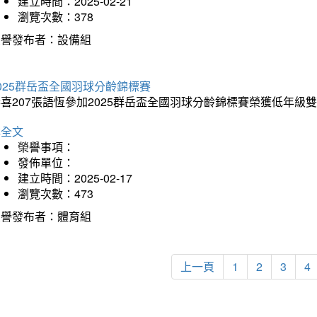
建立時間：2025-02-21
瀏覽次數：378
榮譽發布者：設備組
025群岳盃全國羽球分齡錦標賽
喜207張語恆參加2025群岳盃全國羽球分齡錦標賽榮獲低年級
詳全文
榮譽事項：
發佈單位：
建立時間：2025-02-17
瀏覽次數：473
榮譽發布者：體育組
上一頁
1
2
3
4