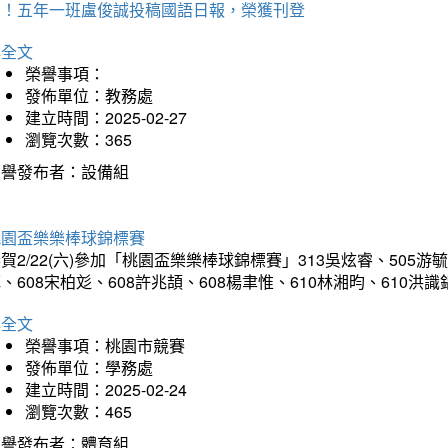
賀！五年一班盧俊誠投稿國語日報，榮獲刊登
詳全文
榮譽事項：
發佈單位：教務處
建立時間：2025-02-27
瀏覽次數：365
榮譽發布者：設備組
桃園盃樂樂棒球錦標賽
賀2/22(六)參加「桃園盃樂樂棒球錦標賽」313吳炫睿、505游毓
、608宋柏彣、608許兆頡、608楊聿惟、610林湘昀、610
詳全文
榮譽事項：桃園市競賽
發佈單位：學務處
建立時間：2025-02-24
瀏覽次數：465
榮譽發布者：體育組