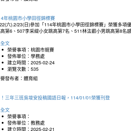
14年桃園市小學田徑錦標賽
/22(六).2/23(日)參加「114年桃園市小學田徑錦標賽」榮獲
高第6、507李采緹小女跳高第7名、511林汯叡小男跳高第8
詳全文
榮譽事項：桃園市競賽
發佈單位：學務處
建立時間：2025-02-24
瀏覽次數：535
榮譽發布者：體育組
！三年三班吳埈安投稿國語日報，114/01/01榮獲刊登
詳全文
榮譽事項：
發佈單位：教務處
建立時間：2025-02-21