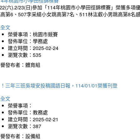
14年桃園市小學田徑錦標賽
/22(六).2/23(日)參加「114年桃園市小學田徑錦標賽」榮獲
高第6、507李采緹小女跳高第7名、511林汯叡小男跳高第8
詳全文
榮譽事項：桃園市競賽
發佈單位：學務處
建立時間：2025-02-24
瀏覽次數：535
榮譽發布者：體育組
！三年三班吳埈安投稿國語日報，114/01/01榮獲刊登
詳全文
榮譽事項：
發佈單位：教務處
建立時間：2025-02-21
瀏覽次數：387
榮譽發布者：設備組