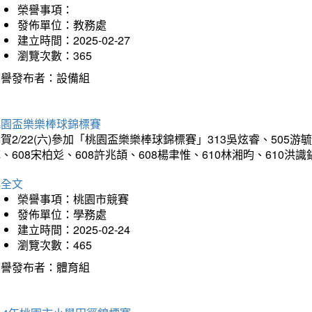
榮譽事項：
發佈單位：教務處
建立時間：2025-02-27
瀏覽次數：365
榮譽發布者：設備組
桃園盃樂樂棒球錦標賽
賀2/22(六)參加「桃園盃樂樂棒球錦標賽」313吳炫睿、505游毓
、608宋柏彣、608許兆頡、608楊聿惟、610林湘昀、610
詳全文
榮譽事項：桃園市競賽
發佈單位：學務處
建立時間：2025-02-24
瀏覽次數：465
榮譽發布者：體育組