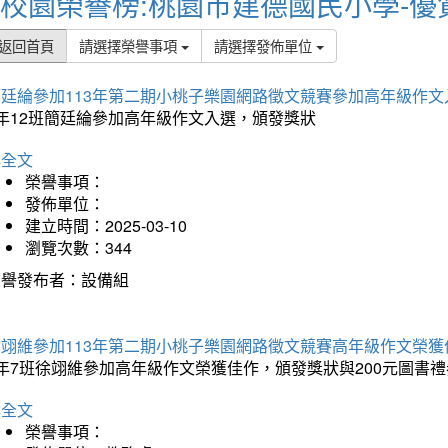
校園榮譽榜:桃園市建德國民小學-優
返回首頁
請選擇榮譽事項
請選擇發佈單位
簡廷綸參加113年第二期小桃子樂園網路徵文競賽參加高年級作文
5年12班簡廷綸參加高年級作文入選，頒發獎狀
詳全文
榮譽事項：
發佈單位：
建立時間：2025-03-10
瀏覽次數：344
榮譽發布者：設備組
徐翊維參加113年第二期小桃子樂園網路徵文競賽高年級作文榮獲
年7班徐翊維參加高年級作文榮獲佳作，頒發獎狀與200元圖書禮
詳全文
榮譽事項：