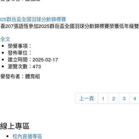
025群岳盃全國羽球分齡錦標賽
喜207張語恆參加2025群岳盃全國羽球分齡錦標賽榮獲低年級
詳全文
榮譽事項：
發佈單位：
建立時間：2025-02-17
瀏覽次數：473
榮譽發布者：體育組
上一頁
1
2
3
4
線上專區
校內直播專區