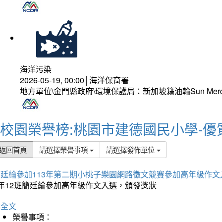
海洋污染
2026-05-19, 00:00│海洋保育署
地方單位\金門縣政府\環境保護局：新加坡籍油輪Sun Mer
校園榮譽榜:桃園市建德國民小學-優
返回首頁
請選擇榮譽事項
請選擇發佈單位
簡廷綸參加113年第二期小桃子樂園網路徵文競賽參加高年級作文
5年12班簡廷綸參加高年級作文入選，頒發獎狀
詳全文
榮譽事項：