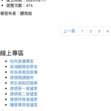
瀏覽次數：474
榮譽發布者：體育組
上一頁
1
2
3
4
線上專區
校內直播專區
吳鴻麟獎助學金
校長爸爸說故事
建德閱讀園地
學生病假回報單
建德第一會議室
建德第二會議室
建德特殊會議室
輔導專用會議室