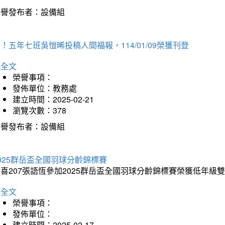
榮譽發布者：設備組
！五年七班吳愷晞投稿人間福報，114/01/09榮獲刊登
詳全文
榮譽事項：
發佈單位：教務處
建立時間：2025-02-21
瀏覽次數：378
榮譽發布者：設備組
025群岳盃全國羽球分齡錦標賽
喜207張語恆參加2025群岳盃全國羽球分齡錦標賽榮獲低年級
詳全文
榮譽事項：
發佈單位：
建立時間：2025-02-17