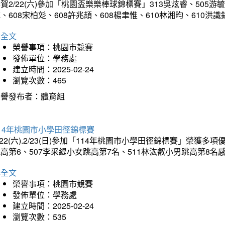
賀2/22(六)參加「桃園盃樂樂棒球錦標賽」313吳炫睿、505游毓
、608宋柏彣、608許兆頡、608楊聿惟、610林湘昀、610
詳全文
榮譽事項：桃園市競賽
發佈單位：學務處
建立時間：2025-02-24
瀏覽次數：465
榮譽發布者：體育組
14年桃園市小學田徑錦標賽
/22(六).2/23(日)參加「114年桃園市小學田徑錦標賽」榮獲
高第6、507李采緹小女跳高第7名、511林汯叡小男跳高第8
詳全文
榮譽事項：桃園市競賽
發佈單位：學務處
建立時間：2025-02-24
瀏覽次數：535