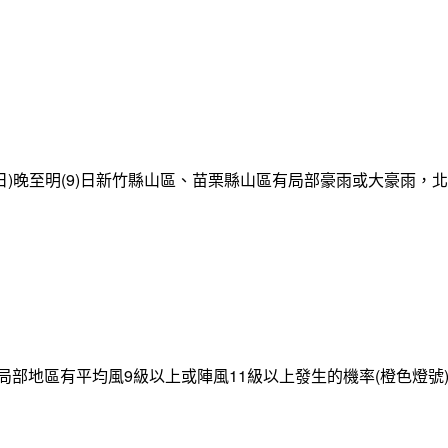
日)晚至明(9)日新竹縣山區、苗栗縣山區有局部豪雨或大豪雨，
局部地區有平均風9級以上或陣風11級以上發生的機率(橙色燈號)