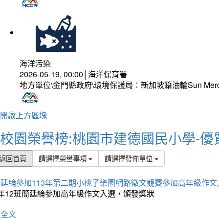
海洋污染
2026-05-19, 00:00│海洋保育署
地方單位\金門縣政府\環境保護局：新加坡籍油輪Sun Mer
開啟上方區塊
校園榮譽榜:桃園市建德國民小學-優
返回首頁
請選擇榮譽事項
請選擇發佈單位
簡廷綸參加113年第二期小桃子樂園網路徵文競賽參加高年級作文
5年12班簡廷綸參加高年級作文入選，頒發獎狀
詳全文