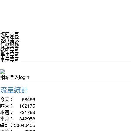
返回首頁
認識建德
行政服務
教師專區
學生專區
家長專區
網站登入login
流量統計
今天：
98496
昨天：
102175
本週：
731763
本月：
842958
總計：
33046435