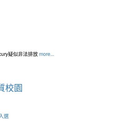
cury疑似非法排放
more...
質校園
入選