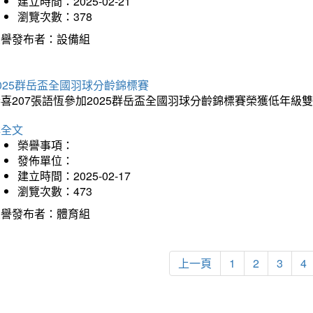
建立時間：2025-02-21
瀏覽次數：378
榮譽發布者：設備組
025群岳盃全國羽球分齡錦標賽
喜207張語恆參加2025群岳盃全國羽球分齡錦標賽榮獲低年級
詳全文
榮譽事項：
發佈單位：
建立時間：2025-02-17
瀏覽次數：473
榮譽發布者：體育組
上一頁
1
2
3
4