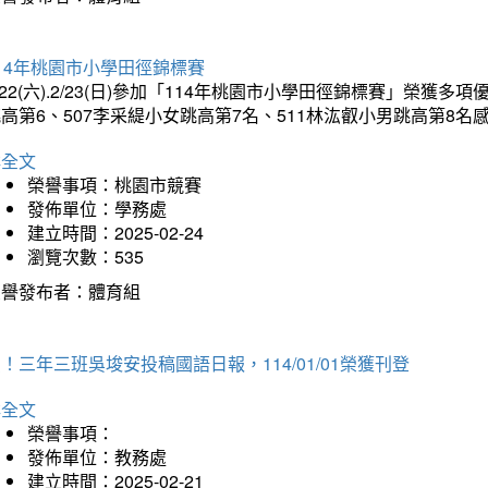
14年桃園市小學田徑錦標賽
/22(六).2/23(日)參加「114年桃園市小學田徑錦標賽」榮獲
高第6、507李采緹小女跳高第7名、511林汯叡小男跳高第8
詳全文
榮譽事項：桃園市競賽
發佈單位：學務處
建立時間：2025-02-24
瀏覽次數：535
榮譽發布者：體育組
！三年三班吳埈安投稿國語日報，114/01/01榮獲刊登
詳全文
榮譽事項：
發佈單位：教務處
建立時間：2025-02-21