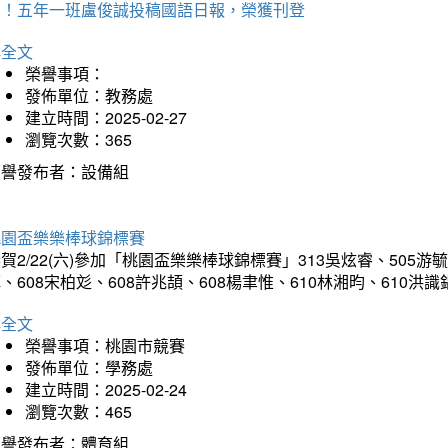
賀！五年一班盧俊誠投稿國語日報，榮獲刊登
詳全文
榮譽事項：
發佈單位：教務處
建立時間：2025-02-27
瀏覽次數：365
榮譽發布者：設備組
桃園盃樂樂棒球錦標賽
賀2/22(六)參加「桃園盃樂樂棒球錦標賽」313吳炫睿、505游毓
、608宋柏彣、608許兆頡、608楊聿惟、610林湘昀、610
詳全文
榮譽事項：桃園市競賽
發佈單位：學務處
建立時間：2025-02-24
瀏覽次數：465
榮譽發布者：體育組