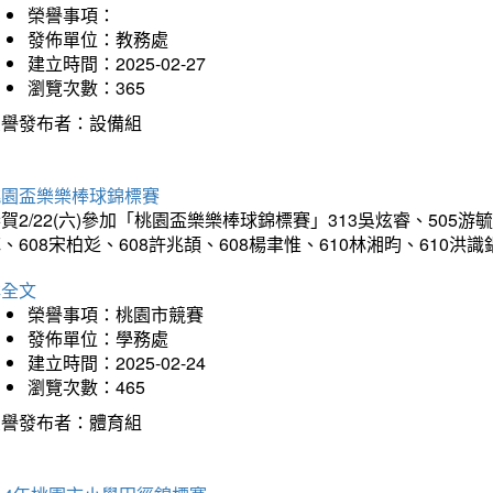
榮譽事項：
發佈單位：教務處
建立時間：2025-02-27
瀏覽次數：365
榮譽發布者：設備組
桃園盃樂樂棒球錦標賽
賀2/22(六)參加「桃園盃樂樂棒球錦標賽」313吳炫睿、505游毓
、608宋柏彣、608許兆頡、608楊聿惟、610林湘昀、610
詳全文
榮譽事項：桃園市競賽
發佈單位：學務處
建立時間：2025-02-24
瀏覽次數：465
榮譽發布者：體育組