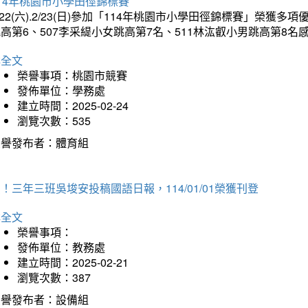
14年桃園市小學田徑錦標賽
/22(六).2/23(日)參加「114年桃園市小學田徑錦標賽」榮獲
高第6、507李采緹小女跳高第7名、511林汯叡小男跳高第8
詳全文
榮譽事項：桃園市競賽
發佈單位：學務處
建立時間：2025-02-24
瀏覽次數：535
榮譽發布者：體育組
！三年三班吳埈安投稿國語日報，114/01/01榮獲刊登
詳全文
榮譽事項：
發佈單位：教務處
建立時間：2025-02-21
瀏覽次數：387
榮譽發布者：設備組