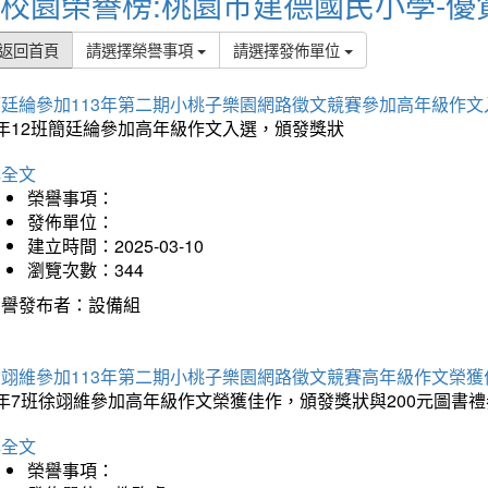
校園榮譽榜:桃園市建德國民小學-優
返回首頁
請選擇榮譽事項
請選擇發佈單位
簡廷綸參加113年第二期小桃子樂園網路徵文競賽參加高年級作文
5年12班簡廷綸參加高年級作文入選，頒發獎狀
詳全文
榮譽事項：
發佈單位：
建立時間：2025-03-10
瀏覽次數：344
榮譽發布者：設備組
徐翊維參加113年第二期小桃子樂園網路徵文競賽高年級作文榮獲
年7班徐翊維參加高年級作文榮獲佳作，頒發獎狀與200元圖書禮
詳全文
榮譽事項：