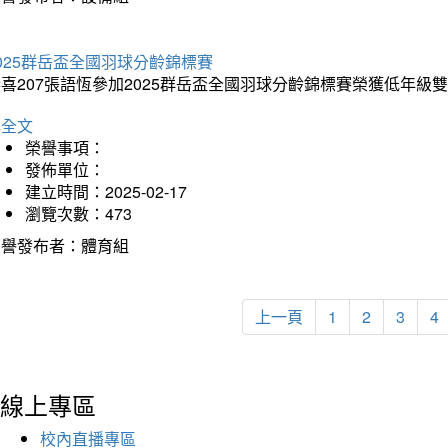
025群岳盃全國羽球分齡錦標賽
喜207張語恆參加2025群岳盃全國羽球分齡錦標賽榮獲低年級
詳全文
榮譽事項：
發佈單位：
建立時間：2025-02-17
瀏覽次數：473
榮譽發布者：體育組
上一頁
1
2
3
4
線上專區
校內直播專區