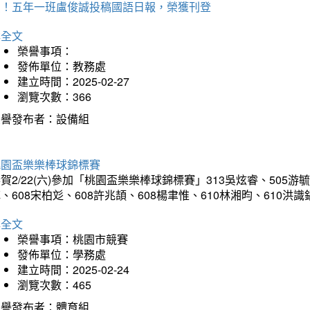
賀！五年一班盧俊誠投稿國語日報，榮獲刊登
詳全文
榮譽事項：
發佈單位：教務處
建立時間：2025-02-27
瀏覽次數：366
榮譽發布者：設備組
桃園盃樂樂棒球錦標賽
賀2/22(六)參加「桃園盃樂樂棒球錦標賽」313吳炫睿、505游毓
、608宋柏彣、608許兆頡、608楊聿惟、610林湘昀、610
詳全文
榮譽事項：桃園市競賽
發佈單位：學務處
建立時間：2025-02-24
瀏覽次數：465
榮譽發布者：體育組