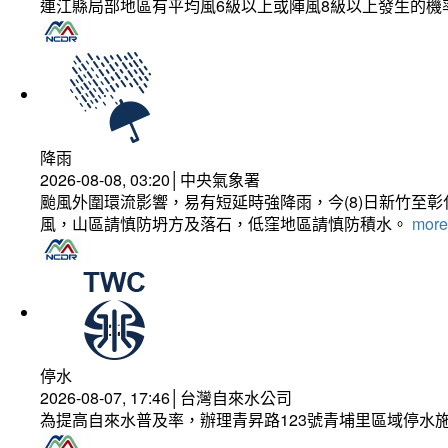
連江縣局部地區有平均風6級以上或陣風8級以上發生的機
降雨
2026-08-08, 03:20│中央氣象署
颱風外圍環流影響，易有短延時強降雨，今(8)日新竹至
風，山區請慎防坍方及落石，低窪地區請慎防積水。
more.
停水
2026-08-07, 17:46│台灣自來水公司
為提高自來水普及率，辦理青昇路123號青埔里區域停水