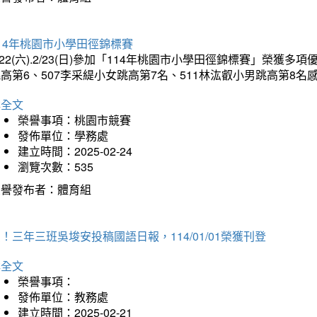
14年桃園市小學田徑錦標賽
/22(六).2/23(日)參加「114年桃園市小學田徑錦標賽」榮獲
高第6、507李采緹小女跳高第7名、511林汯叡小男跳高第8
詳全文
榮譽事項：桃園市競賽
發佈單位：學務處
建立時間：2025-02-24
瀏覽次數：535
榮譽發布者：體育組
！三年三班吳埈安投稿國語日報，114/01/01榮獲刊登
詳全文
榮譽事項：
發佈單位：教務處
建立時間：2025-02-21