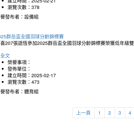
建立時間：2025-02-21
瀏覽次數：378
榮譽發布者：設備組
025群岳盃全國羽球分齡錦標賽
喜207張語恆參加2025群岳盃全國羽球分齡錦標賽榮獲低年級
詳全文
榮譽事項：
發佈單位：
建立時間：2025-02-17
瀏覽次數：473
榮譽發布者：體育組
上一頁
1
2
3
4