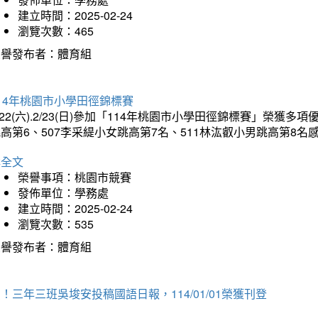
建立時間：2025-02-24
瀏覽次數：465
榮譽發布者：體育組
14年桃園市小學田徑錦標賽
/22(六).2/23(日)參加「114年桃園市小學田徑錦標賽」榮獲
高第6、507李采緹小女跳高第7名、511林汯叡小男跳高第8
詳全文
榮譽事項：桃園市競賽
發佈單位：學務處
建立時間：2025-02-24
瀏覽次數：535
榮譽發布者：體育組
！三年三班吳埈安投稿國語日報，114/01/01榮獲刊登