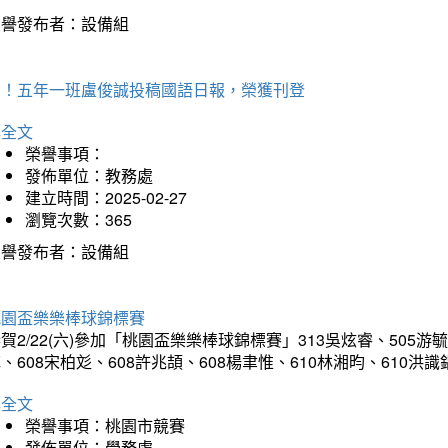
榮譽發布者：設備組
賀！五年一班盧俊誠投稿國語日報，榮獲刊登
詳全文
榮譽事項：
發佈單位：教務處
建立時間：2025-02-27
瀏覽次數：365
榮譽發布者：設備組
桃園盃樂樂棒球錦標賽
賀2/22(六)參加「桃園盃樂樂棒球錦標賽」313吳炫睿、505游毓
、608宋柏彣、608許兆頡、608楊聿惟、610林湘昀、610
詳全文
榮譽事項：桃園市競賽
發佈單位：學務處