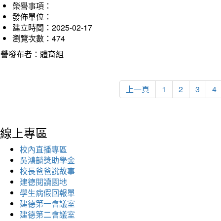
榮譽事項：
發佈單位：
建立時間：2025-02-17
瀏覽次數：474
榮譽發布者：體育組
上一頁
1
2
3
4
線上專區
校內直播專區
吳鴻麟獎助學金
校長爸爸說故事
建德閱讀園地
學生病假回報單
建德第一會議室
建德第二會議室