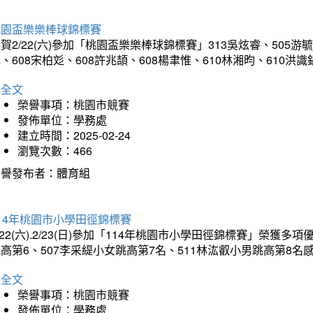
桃園盃樂樂棒球錦標賽
賀2/22(六)參加「桃園盃樂樂棒球錦標賽」313吳炫睿、505游毓
、608宋柏彣、608許兆頡、608楊聿惟、610林湘昀、610
詳全文
榮譽事項：桃園市競賽
發佈單位：學務處
建立時間：2025-02-24
瀏覽次數：466
榮譽發布者：體育組
14年桃園市小學田徑錦標賽
/22(六).2/23(日)參加「114年桃園市小學田徑錦標賽」榮獲
高第6、507李采緹小女跳高第7名、511林汯叡小男跳高第8
詳全文
榮譽事項：桃園市競賽
發佈單位：學務處