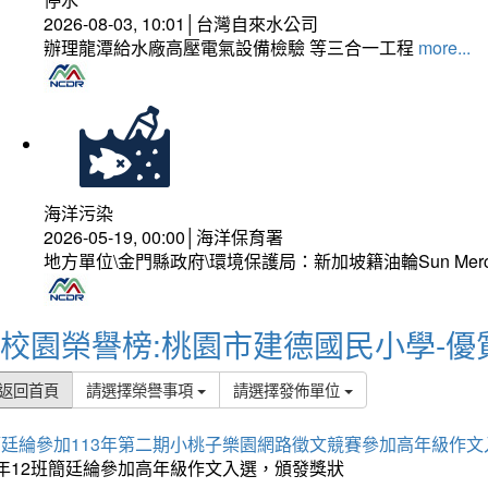
2026-08-03, 10:01│台灣自來水公司
辦理龍潭給水廠高壓電氣設備檢驗 等三合一工程
more...
海洋污染
2026-05-19, 00:00│海洋保育署
地方單位\金門縣政府\環境保護局：新加坡籍油輪Sun Mer
校園榮譽榜:桃園市建德國民小學-優
返回首頁
請選擇榮譽事項
請選擇發佈單位
簡廷綸參加113年第二期小桃子樂園網路徵文競賽參加高年級作文
5年12班簡廷綸參加高年級作文入選，頒發獎狀