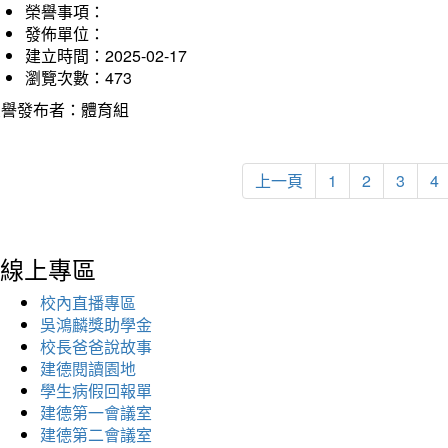
榮譽事項：
發佈單位：
建立時間：2025-02-17
瀏覽次數：473
榮譽發布者：體育組
上一頁
1
2
3
4
線上專區
校內直播專區
吳鴻麟獎助學金
校長爸爸說故事
建德閱讀園地
學生病假回報單
建德第一會議室
建德第二會議室