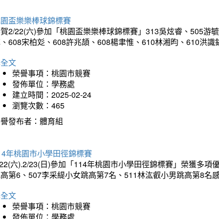
桃園盃樂樂棒球錦標賽
賀2/22(六)參加「桃園盃樂樂棒球錦標賽」313吳炫睿、505游毓
、608宋柏彣、608許兆頡、608楊聿惟、610林湘昀、610
詳全文
榮譽事項：桃園市競賽
發佈單位：學務處
建立時間：2025-02-24
瀏覽次數：465
榮譽發布者：體育組
14年桃園市小學田徑錦標賽
/22(六).2/23(日)參加「114年桃園市小學田徑錦標賽」榮獲
高第6、507李采緹小女跳高第7名、511林汯叡小男跳高第8
詳全文
榮譽事項：桃園市競賽
發佈單位：學務處