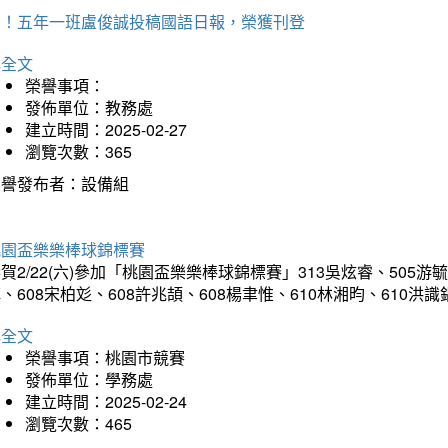
賀！五年一班盧俊誠投稿國語日報，榮獲刊登
詳全文
榮譽事項：
發佈單位：教務處
建立時間：2025-02-27
瀏覽次數：365
榮譽發布者：設備組
桃園盃樂樂棒球錦標賽
賀2/22(六)參加「桃園盃樂樂棒球錦標賽」313吳炫睿、505游毓
、608宋柏彣、608許兆頡、608楊聿惟、610林湘昀、610
詳全文
榮譽事項：桃園市競賽
發佈單位：學務處
建立時間：2025-02-24
瀏覽次數：465