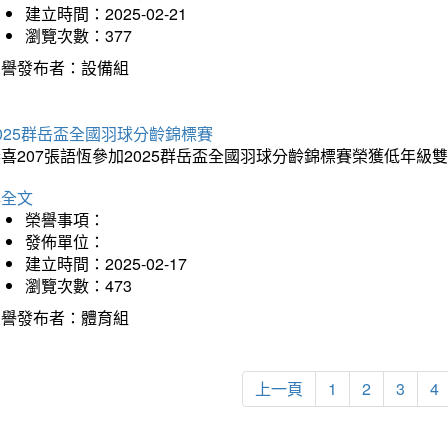
建立時間：2025-02-21
瀏覽次數：377
榮譽發布者：設備組
025群岳盃全國羽球分齡錦標賽
喜207張語恆參加2025群岳盃全國羽球分齡錦標賽榮獲低年級
詳全文
榮譽事項：
發佈單位：
建立時間：2025-02-17
瀏覽次數：473
榮譽發布者：體育組
上一頁
1
2
3
4