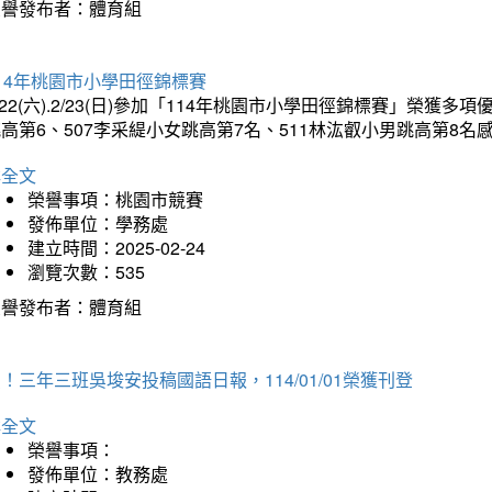
榮譽發布者：體育組
14年桃園市小學田徑錦標賽
/22(六).2/23(日)參加「114年桃園市小學田徑錦標賽」榮獲
高第6、507李采緹小女跳高第7名、511林汯叡小男跳高第8
詳全文
榮譽事項：桃園市競賽
發佈單位：學務處
建立時間：2025-02-24
瀏覽次數：535
榮譽發布者：體育組
！三年三班吳埈安投稿國語日報，114/01/01榮獲刊登
詳全文
榮譽事項：
發佈單位：教務處