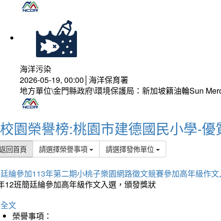
海洋污染
2026-05-19, 00:00│海洋保育署
地方單位\金門縣政府\環境保護局：新加坡籍油輪Sun Mer
校園榮譽榜:桃園市建德國民小學-優
返回首頁
請選擇榮譽事項
請選擇發佈單位
簡廷綸參加113年第二期小桃子樂園網路徵文競賽參加高年級作文
5年12班簡廷綸參加高年級作文入選，頒發獎狀
詳全文
榮譽事項：