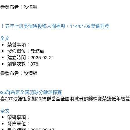
榮譽發布者：設備組
！五年七班吳愷晞投稿人間福報，114/01/09榮獲刊登
詳全文
榮譽事項：
發佈單位：教務處
建立時間：2025-02-21
瀏覽次數：378
榮譽發布者：設備組
025群岳盃全國羽球分齡錦標賽
喜207張語恆參加2025群岳盃全國羽球分齡錦標賽榮獲低年級
詳全文
榮譽事項：
發佈單位：
建立時間：2025-02-17