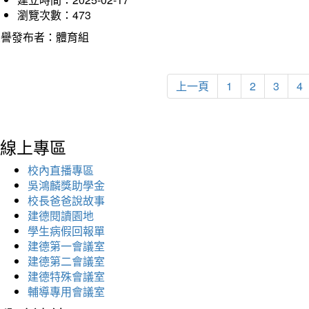
瀏覽次數：473
榮譽發布者：體育組
上一頁
1
2
3
4
線上專區
校內直播專區
吳鴻麟獎助學金
校長爸爸說故事
建德閱讀園地
學生病假回報單
建德第一會議室
建德第二會議室
建德特殊會議室
輔導專用會議室