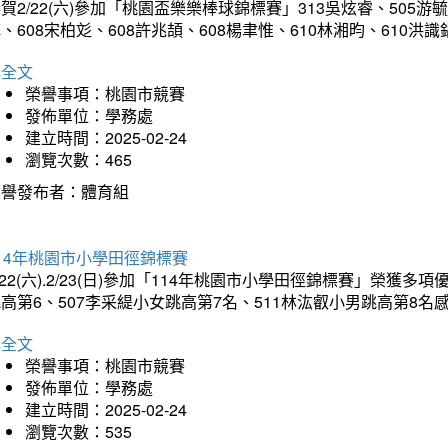
賀2/22(六)參加「桃園盃樂樂棒球錦標賽」313吳炫睿、505游毓
、608宋柏彣、608許兆頡、608楊聿惟、610林湘昀、610
詳全文
榮譽事項：桃園市競賽
發佈單位：學務處
建立時間：2025-02-24
瀏覽次數：465
榮譽發布者：體育組
14年桃園市小學田徑錦標賽
/22(六).2/23(日)參加「114年桃園市小學田徑錦標賽」榮獲
高第6、507李采緹小女跳高第7名、511林汯叡小男跳高第8
詳全文
榮譽事項：桃園市競賽
發佈單位：學務處
建立時間：2025-02-24
瀏覽次數：535