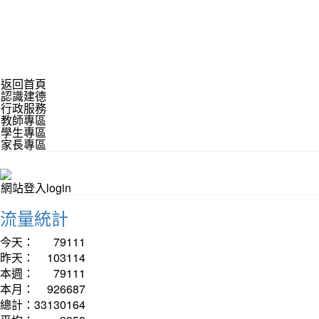
返回首頁
認識建德
行政服務
教師專區
學生專區
家長專區
網站登入login
流量統計
今天：
79111
昨天：
103114
本週：
79111
本月：
926687
總計：
33130164