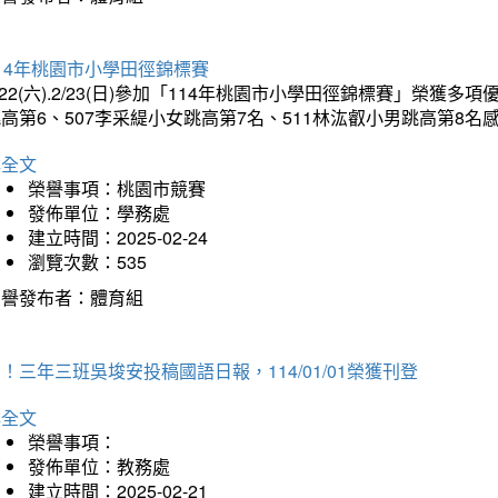
14年桃園市小學田徑錦標賽
/22(六).2/23(日)參加「114年桃園市小學田徑錦標賽」榮獲
高第6、507李采緹小女跳高第7名、511林汯叡小男跳高第8
詳全文
榮譽事項：桃園市競賽
發佈單位：學務處
建立時間：2025-02-24
瀏覽次數：535
榮譽發布者：體育組
！三年三班吳埈安投稿國語日報，114/01/01榮獲刊登
詳全文
榮譽事項：
發佈單位：教務處
建立時間：2025-02-21