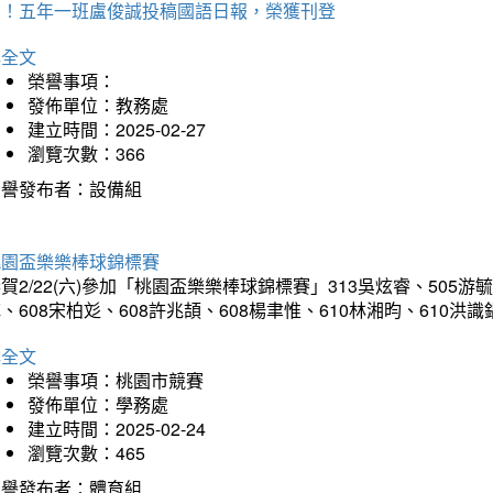
賀！五年一班盧俊誠投稿國語日報，榮獲刊登
詳全文
榮譽事項：
發佈單位：教務處
建立時間：2025-02-27
瀏覽次數：366
榮譽發布者：設備組
桃園盃樂樂棒球錦標賽
賀2/22(六)參加「桃園盃樂樂棒球錦標賽」313吳炫睿、505游毓
、608宋柏彣、608許兆頡、608楊聿惟、610林湘昀、610
詳全文
榮譽事項：桃園市競賽
發佈單位：學務處
建立時間：2025-02-24
瀏覽次數：465
榮譽發布者：體育組