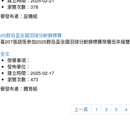
建立時間：2025-02-21
瀏覽次數：378
榮譽發布者：設備組
025群岳盃全國羽球分齡錦標賽
喜207張語恆參加2025群岳盃全國羽球分齡錦標賽榮獲低年級
詳全文
榮譽事項：
發佈單位：
建立時間：2025-02-17
瀏覽次數：473
榮譽發布者：體育組
上一頁
1
2
3
4