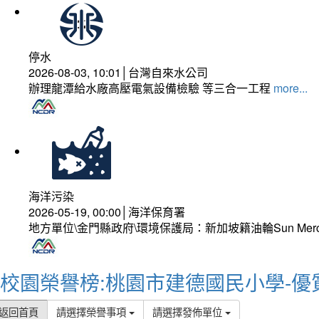
停水
2026-08-03, 10:01│台灣自來水公司
辦理龍潭給水廠高壓電氣設備檢驗 等三合一工程
more...
海洋污染
2026-05-19, 00:00│海洋保育署
地方單位\金門縣政府\環境保護局：新加坡籍油輪Sun Mer
校園榮譽榜:桃園市建德國民小學-優
返回首頁
請選擇榮譽事項
請選擇發佈單位