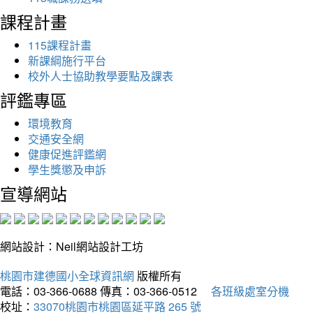
課程計畫
115課程計畫
新課綱施行平台
校外人士協助教學要點及課表
評鑑專區
環境教育
交通安全網
健康促進評鑑網
學生獎懲及申訴
宣導網站
網站設計：Neil網站設計工坊
桃園市建德國小全球資訊網
版權所有
電話：03-366-0688
傳真：03-366-0512
各班級處室分機
校址：
33070桃園市桃園區延平路 265 號