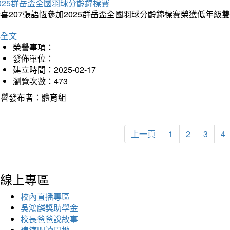
025群岳盃全國羽球分齡錦標賽
喜207張語恆參加2025群岳盃全國羽球分齡錦標賽榮獲低年級
詳全文
榮譽事項：
發佈單位：
建立時間：2025-02-17
瀏覽次數：473
榮譽發布者：體育組
上一頁
1
2
3
4
線上專區
校內直播專區
吳鴻麟獎助學金
校長爸爸說故事