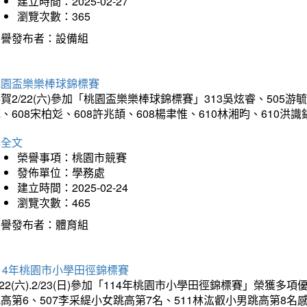
建立時間：2025-02-27
瀏覽次數：365
榮譽發布者：設備組
桃園盃樂樂棒球錦標賽
賀2/22(六)參加「桃園盃樂樂棒球錦標賽」313吳炫睿、505游毓
、608宋柏彣、608許兆頡、608楊聿惟、610林湘昀、610
詳全文
榮譽事項：桃園市競賽
發佈單位：學務處
建立時間：2025-02-24
瀏覽次數：465
榮譽發布者：體育組
14年桃園市小學田徑錦標賽
/22(六).2/23(日)參加「114年桃園市小學田徑錦標賽」榮獲
高第6、507李采緹小女跳高第7名、511林汯叡小男跳高第8