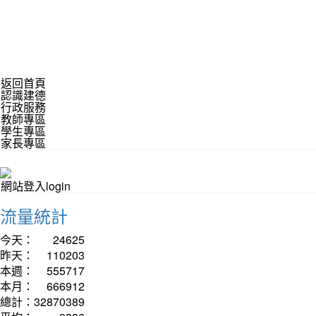
返回首頁
認識建德
行政服務
教師專區
學生專區
家長專區
網站登入login
流量統計
今天：
24625
昨天：
110203
本週：
555717
本月：
666912
總計：
32870389