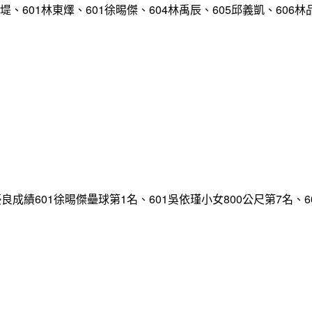
堤、601林東燡、601徐晹傑、604林禹辰、605邱義凱、606林
多項優良成績601徐晹傑壘球第1名、601吳依瑾小女800公尺第7名