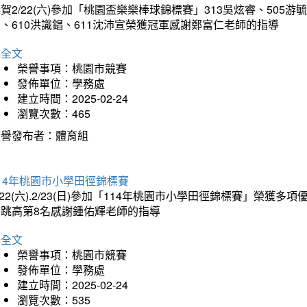
賀2/22(六)參加「桃園盃樂樂棒球錦標賽」313吳炫睿、505游毓
、610洪識錩、611沈沛宣榮獲冠軍感謝鄭富仁老師的指導
詳全文
榮譽事項：桃園市競賽
發佈單位：學務處
建立時間：2025-02-24
瀏覽次數：465
榮譽發布者：體育組
14年桃園市小學田徑錦標賽
/22(六).2/23(日)參加「114年桃園市小學田徑錦標賽」榮獲
男跳高第8名感謝鍾佑輝老師的指導
詳全文
榮譽事項：桃園市競賽
發佈單位：學務處
建立時間：2025-02-24
瀏覽次數：535