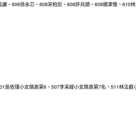
品謙、606徐永芯、608宋柏彣、608許兆頡、608楊聿惟、610
、601吳依瑾小女跳高第6、507李采緹小女跳高第7名、511林汯叡