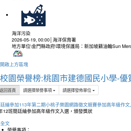
海洋污染
2026-05-19, 00:00│海洋保育署
地方單位\金門縣政府\環境保護局：新加坡籍油輪Sun Mer
開啟上方區塊
校園榮譽榜:桃園市建德國民小學-優
返回首頁
請選擇榮譽事項
請選擇發佈單位
簡廷綸參加113年第二期小桃子樂園網路徵文競賽參加高年級作文
5年12班簡廷綸參加高年級作文入選，頒發獎狀
詳全文
榮譽事項：