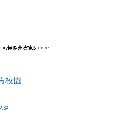
cury疑似非法排放
more...
質校園
入選