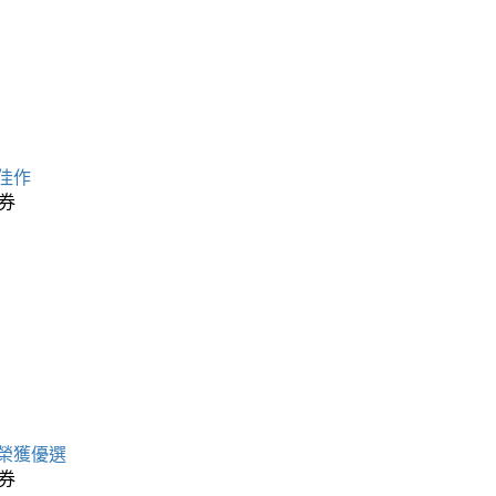
佳作
券
榮獲優選
券