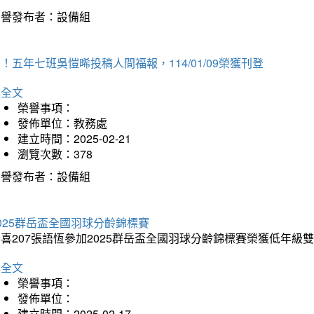
榮譽發布者：設備組
！五年七班吳愷晞投稿人間福報，114/01/09榮獲刊登
詳全文
榮譽事項：
發佈單位：教務處
建立時間：2025-02-21
瀏覽次數：378
榮譽發布者：設備組
025群岳盃全國羽球分齡錦標賽
喜207張語恆參加2025群岳盃全國羽球分齡錦標賽榮獲低年級
詳全文
榮譽事項：
發佈單位：
建立時間：2025-02-17