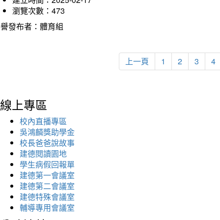
瀏覽次數：473
榮譽發布者：體育組
上一頁
1
2
3
4
線上專區
校內直播專區
吳鴻麟獎助學金
校長爸爸說故事
建德閱讀園地
學生病假回報單
建德第一會議室
建德第二會議室
建德特殊會議室
輔導專用會議室