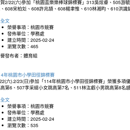
賀2/22(六)參加「桃園盃樂樂棒球錦標賽」313吳炫睿、505游毓
、608宋柏彣、608許兆頡、608楊聿惟、610林湘昀、610
詳全文
榮譽事項：桃園市競賽
發佈單位：學務處
建立時間：2025-02-24
瀏覽次數：465
榮譽發布者：體育組
14年桃園市小學田徑錦標賽
/22(六).2/23(日)參加「114年桃園市小學田徑錦標賽」榮獲
高第6、507李采緹小女跳高第7名、511林汯叡小男跳高第8
詳全文
榮譽事項：桃園市競賽
發佈單位：學務處
建立時間：2025-02-24
瀏覽次數：535