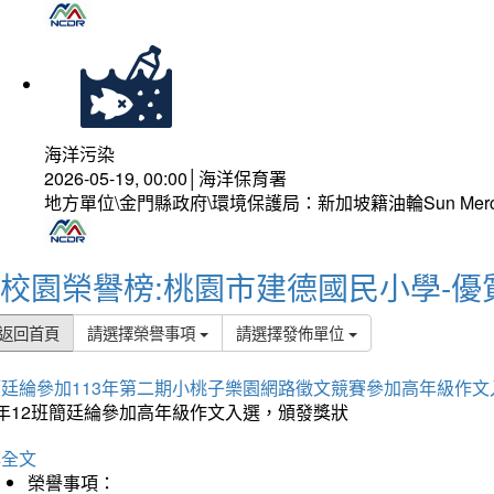
海洋污染
2026-05-19, 00:00│海洋保育署
地方單位\金門縣政府\環境保護局：新加坡籍油輪Sun Mer
校園榮譽榜:桃園市建德國民小學-優
返回首頁
請選擇榮譽事項
請選擇發佈單位
簡廷綸參加113年第二期小桃子樂園網路徵文競賽參加高年級作文
5年12班簡廷綸參加高年級作文入選，頒發獎狀
詳全文
榮譽事項：