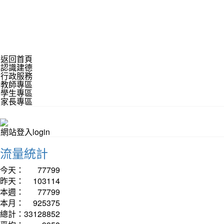
返回首頁
認識建德
行政服務
教師專區
學生專區
家長專區
網站登入login
流量統計
今天：
77799
昨天：
103114
本週：
77799
本月：
925375
總計：
33128852