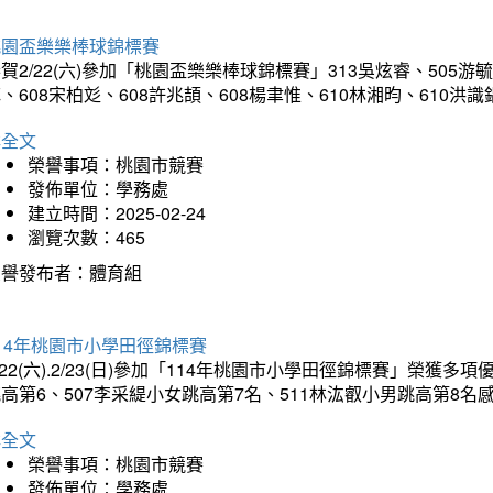
桃園盃樂樂棒球錦標賽
賀2/22(六)參加「桃園盃樂樂棒球錦標賽」313吳炫睿、505游毓
、608宋柏彣、608許兆頡、608楊聿惟、610林湘昀、610
詳全文
榮譽事項：桃園市競賽
發佈單位：學務處
建立時間：2025-02-24
瀏覽次數：465
榮譽發布者：體育組
14年桃園市小學田徑錦標賽
/22(六).2/23(日)參加「114年桃園市小學田徑錦標賽」榮獲
高第6、507李采緹小女跳高第7名、511林汯叡小男跳高第8
詳全文
榮譽事項：桃園市競賽
發佈單位：學務處