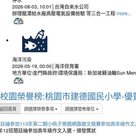
2026-08-03, 10:01│台灣自來水公司
辦理龍潭給水廠高壓電氣設備檢驗 等三合一工程
more...
海洋污染
2026-05-19, 00:00│海洋保育署
地方單位\金門縣政府\環境保護局：新加坡籍油輪Sun Mer
校園榮譽榜:桃園市建德國民小學-優
返回首頁
請選擇榮譽事項
請選擇發佈單位
簡廷綸參加113年第二期小桃子樂園網路徵文競賽參加高年級作文
5年12班簡廷綸參加高年級作文入選，頒發獎狀