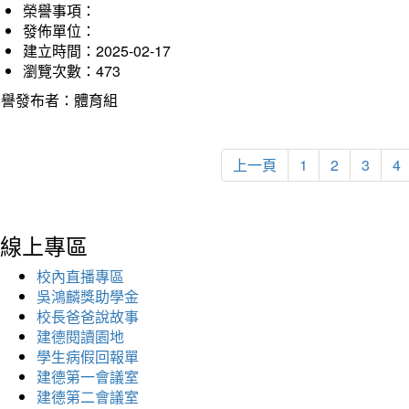
榮譽事項：
發佈單位：
建立時間：2025-02-17
瀏覽次數：473
榮譽發布者：體育組
上一頁
1
2
3
4
線上專區
校內直播專區
吳鴻麟獎助學金
校長爸爸說故事
建德閱讀園地
學生病假回報單
建德第一會議室
建德第二會議室