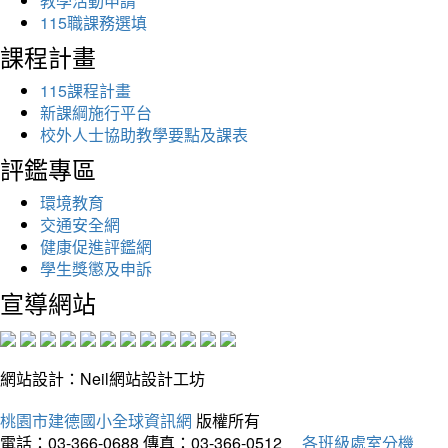
教學活動申請
115職課務選填
課程計畫
115課程計畫
新課綱施行平台
校外人士協助教學要點及課表
評鑑專區
環境教育
交通安全網
健康促進評鑑網
學生獎懲及申訴
宣導網站
網站設計：Neil網站設計工坊
桃園市建德國小全球資訊網
版權所有
電話：03-366-0688
傳真：03-366-0512
各班級處室分機