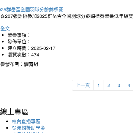
025群岳盃全國羽球分齡錦標賽
喜207張語恆參加2025群岳盃全國羽球分齡錦標賽榮獲低年級
詳全文
榮譽事項：
發佈單位：
建立時間：2025-02-17
瀏覽次數：474
榮譽發布者：體育組
上一頁
1
2
3
4
線上專區
校內直播專區
吳鴻麟獎助學金