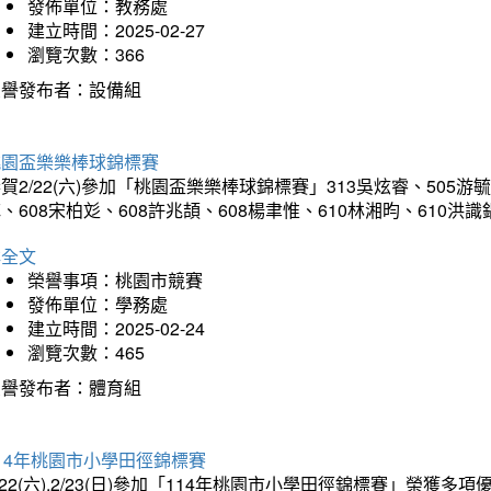
發佈單位：教務處
建立時間：2025-02-27
瀏覽次數：366
榮譽發布者：設備組
桃園盃樂樂棒球錦標賽
賀2/22(六)參加「桃園盃樂樂棒球錦標賽」313吳炫睿、505游毓
、608宋柏彣、608許兆頡、608楊聿惟、610林湘昀、610
詳全文
榮譽事項：桃園市競賽
發佈單位：學務處
建立時間：2025-02-24
瀏覽次數：465
榮譽發布者：體育組
14年桃園市小學田徑錦標賽
/22(六).2/23(日)參加「114年桃園市小學田徑錦標賽」榮獲