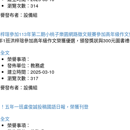
瀏覽次數：314
榮譽發布者：設備組
洪梓瑄參加113年第二期小桃子樂園網路徵文競賽參加高年級作文
年1班洪梓瑄參加高年級作文榮獲優選，頒發獎狀與300元圖書禮
詳全文
榮譽事項：
發佈單位：教務處
建立時間：2025-03-10
瀏覽次數：317
榮譽發布者：設備組
賀！五年一班盧俊誠投稿國語日報，榮獲刊登
詳全文
榮譽事項：