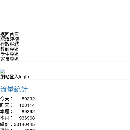
返回首頁
認識建德
行政服務
教師專區
學生專區
家長專區
網站登入login
流量統計
今天：
89392
昨天：
103114
本週：
89392
本月：
936968
總計：
33140445