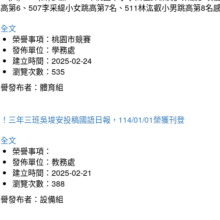
高第6、507李采緹小女跳高第7名、511林汯叡小男跳高第8
詳全文
榮譽事項：桃園市競賽
發佈單位：學務處
建立時間：2025-02-24
瀏覽次數：535
榮譽發布者：體育組
！三年三班吳埈安投稿國語日報，114/01/01榮獲刊登
詳全文
榮譽事項：
發佈單位：教務處
建立時間：2025-02-21
瀏覽次數：388
榮譽發布者：設備組