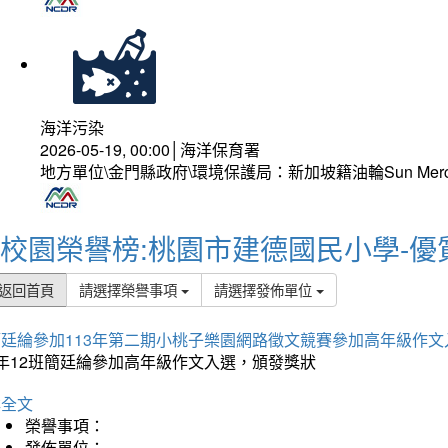
海洋污染
2026-05-19, 00:00│海洋保育署
地方單位\金門縣政府\環境保護局：新加坡籍油輪Sun Mer
校園榮譽榜:桃園市建德國民小學-優
返回首頁
請選擇榮譽事項
請選擇發佈單位
簡廷綸參加113年第二期小桃子樂園網路徵文競賽參加高年級作文
5年12班簡廷綸參加高年級作文入選，頒發獎狀
詳全文
榮譽事項：
發佈單位：