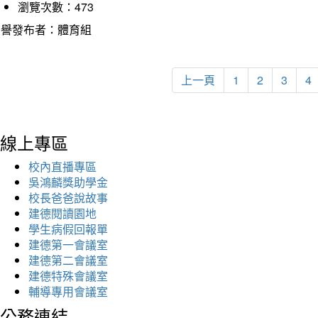
瀏覽次數：473
榮譽發布者：體育組
上一頁
1
2
3
4
線上專區
校內直播專區
吳鴻麟獎助學金
校長爸爸說故事
建德閱讀園地
學生病假回報單
建德第一會議室
建德第二會議室
建德特殊會議室
輔導專用會議室
公務連結