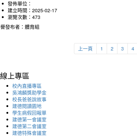
發佈單位：
建立時間：2025-02-17
瀏覽次數：473
榮譽發布者：體育組
上一頁
1
2
3
4
線上專區
校內直播專區
吳鴻麟獎助學金
校長爸爸說故事
建德閱讀園地
學生病假回報單
建德第一會議室
建德第二會議室
建德特殊會議室