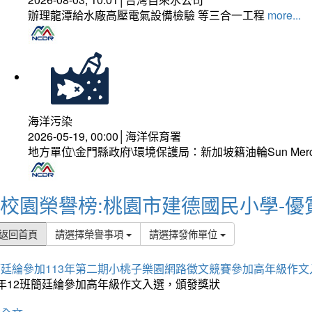
辦理龍潭給水廠高壓電氣設備檢驗 等三合一工程
more...
海洋污染
2026-05-19, 00:00│海洋保育署
地方單位\金門縣政府\環境保護局：新加坡籍油輪Sun Mer
校園榮譽榜:桃園市建德國民小學-優
返回首頁
請選擇榮譽事項
請選擇發佈單位
簡廷綸參加113年第二期小桃子樂園網路徵文競賽參加高年級作文
5年12班簡廷綸參加高年級作文入選，頒發獎狀